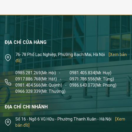
ĐỊA CHỈ CỬA HÀNG
76-78 Phố Lạc Nghiệp, Phường Bạch Mai, Hà Nội
[Xem bản
đồ]
0985.281.269
(Mr. Hội)
-
0981.405.834
(Mr. Huy)
0917.886.768
(Mr. Hát)
-
0971.786.556
(Mr. Tùng)
0981.404.566
(Mr. Quỳnh)
-
0986.643.073
(Mr. Phong)
0966.328.339
(Mr. Thưởng)
ĐỊA CHỈ CHI NHÁNH
Số 16 - Ngõ 6 Vũ Hữu - Phường Thanh Xuân - Hà Nội
[Xem
bản đồ]