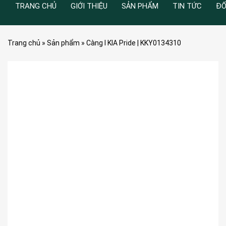
TRANG CHỦ
GIỚI THIỆU
SẢN PHẨM
TIN TỨC
ĐỐ
Trang chủ
»
Sản phẩm
»
Càng I KIA Pride | KKY0134310