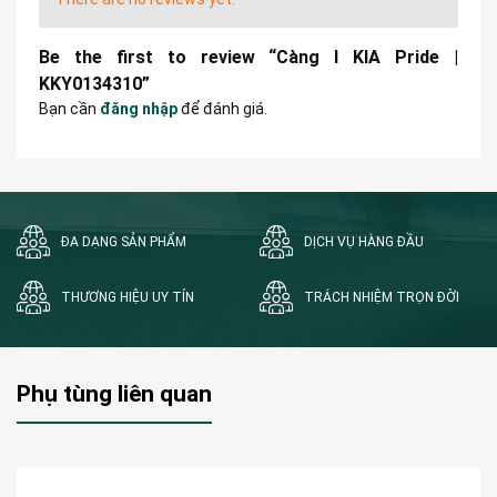
Be the first to review “Càng I KIA Pride |
KKY0134310”
Bạn cần
đăng nhập
để đánh giá.
ĐA DẠNG SẢN PHẨM
DỊCH VỤ HÀNG ĐẦU
THƯƠNG HIỆU UY TÍN
TRÁCH NHIỆM TRỌN ĐỜI
Phụ tùng liên quan