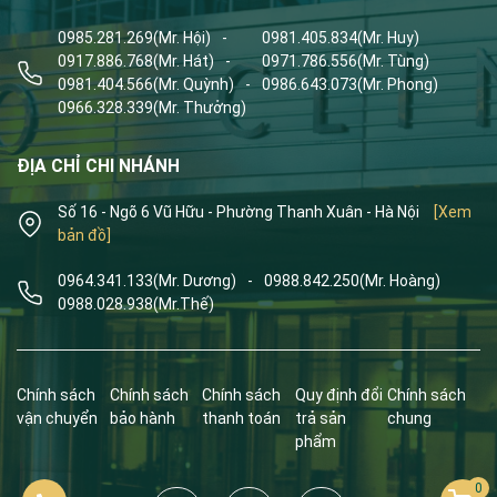
0985.281.269
(Mr. Hội)
-
0981.405.834
(Mr. Huy)
0917.886.768
(Mr. Hát)
-
0971.786.556
(Mr. Tùng)
0981.404.566
(Mr. Quỳnh)
-
0986.643.073
(Mr. Phong)
0966.328.339
(Mr. Thưởng)
ĐỊA CHỈ CHI NHÁNH
Số 16 - Ngõ 6 Vũ Hữu - Phường Thanh Xuân - Hà Nội
[Xem
bản đồ]
0964.341.133
(Mr. Dương)
-
0988.842.250
(Mr. Hoàng)
0988.028.938
(Mr.Thế)
Chính sách
Chính sách
Chính sách
Quy định đổi
Chính sách
vận chuyển
bảo hành
thanh toán
trả sản
chung
phẩm
0