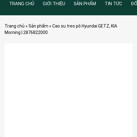
TRANG CHỦ
GIỚI THIỆU
SẢN PHẨM
TIN TỨC
ĐỐ
Trang chủ
»
Sản phẩm
»
Cao su treo pô Hyundai GETZ, KIA
Morning | 2876822000