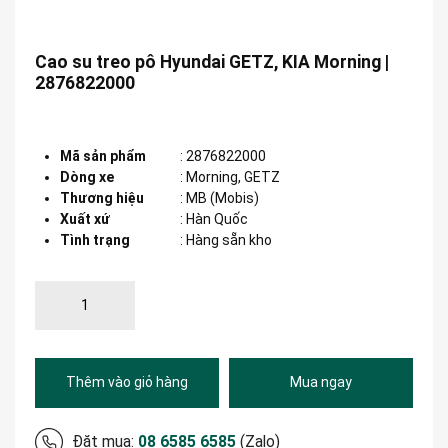
Cao su treo pô Hyundai GETZ, KIA Morning |
2876822000
Mã sản phẩm
:
2876822000
Dòng xe
:
Morning, GETZ
Thương hiệu
:
MB (Mobis)
Xuất xứ
:
Hàn Quốc
Tình trạng
: Hàng sẵn kho
Thêm vào giỏ hàng
Mua ngay
Đặt mua:
08 6585 6585
(Zalo)