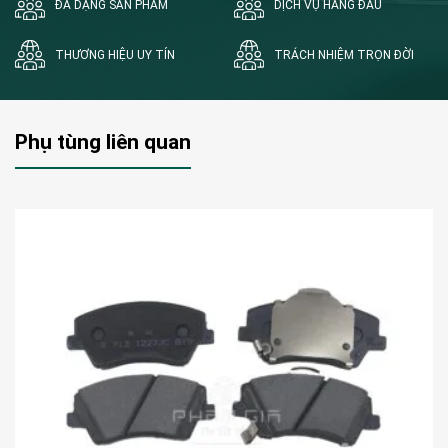
ĐA DẠNG SẢN PHẨM
DỊCH VỤ HÀNG ĐẦU
THƯƠNG HIỆU UY TÍN
TRÁCH NHIỆM TRỌN ĐỜI
Phụ tùng liên quan