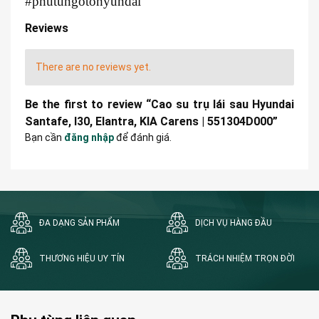
#phutungotohyundai
Reviews
There are no reviews yet.
Be the first to review “Cao su trụ lái sau Hyundai
Santafe, I30, Elantra, KIA Carens | 551304D000”
Bạn cần
đăng nhập
để đánh giá.
ĐA DẠNG SẢN PHẨM
DỊCH VỤ HÀNG ĐẦU
THƯƠNG HIỆU UY TÍN
TRÁCH NHIỆM TRỌN ĐỜI