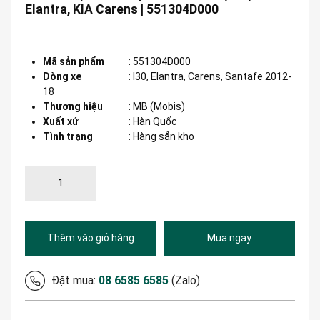
Elantra, KIA Carens | 551304D000
Mã sản phẩm
:
551304D000
Dòng xe
:
I30, Elantra, Carens, Santafe 2012-
18
Thương hiệu
:
MB (Mobis)
Xuất xứ
:
Hàn Quốc
Tình trạng
: Hàng sẵn kho
Thêm vào giỏ hàng
Mua ngay
Đặt mua:
08 6585 6585
(Zalo)