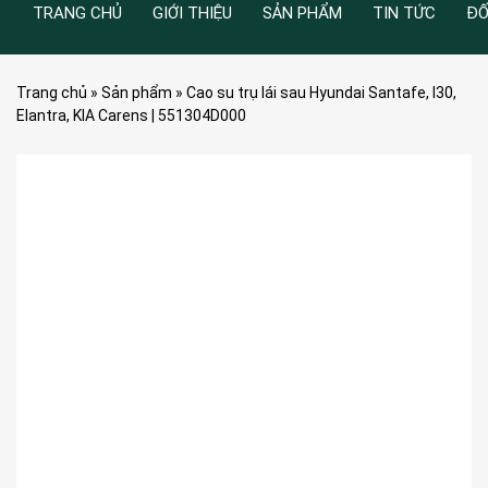
TRANG CHỦ
GIỚI THIỆU
SẢN PHẨM
TIN TỨC
ĐỐ
Trang chủ
»
Sản phẩm
»
Cao su trụ lái sau Hyundai Santafe, I30,
Elantra, KIA Carens | 551304D000