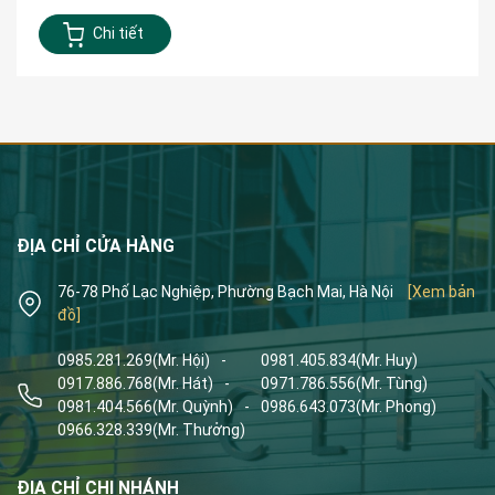
Chi tiết
ĐỊA CHỈ CỬA HÀNG
76-78 Phố Lạc Nghiệp, Phường Bạch Mai, Hà Nội
[Xem bản
đồ]
0985.281.269
(Mr. Hội)
-
0981.405.834
(Mr. Huy)
0917.886.768
(Mr. Hát)
-
0971.786.556
(Mr. Tùng)
0981.404.566
(Mr. Quỳnh)
-
0986.643.073
(Mr. Phong)
0966.328.339
(Mr. Thưởng)
ĐỊA CHỈ CHI NHÁNH