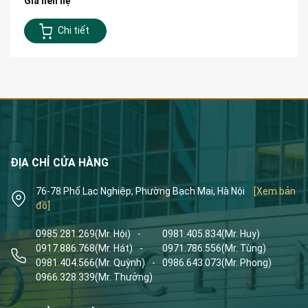
Giá liên hệ
Chi tiết
ĐỊA CHỈ CỬA HÀNG
76-78 Phố Lạc Nghiệp, Phường Bạch Mai, Hà Nội
[Xem bản
đồ]
0985.281.269
(Mr. Hội)
-
0981.405.834
(Mr. Huy)
0917.886.768
(Mr. Hát)
-
0971.786.556
(Mr. Tùng)
0981.404.566
(Mr. Quỳnh)
-
0986.643.073
(Mr. Phong)
0966.328.339
(Mr. Thưởng)