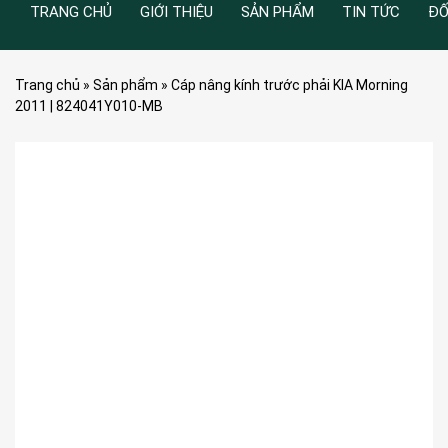
TRANG CHỦ
GIỚI THIỆU
SẢN PHẨM
TIN TỨC
ĐỐ
Trang chủ
»
Sản phẩm
»
Cáp nâng kính trước phải KIA Morning
2011 | 824041Y010-MB