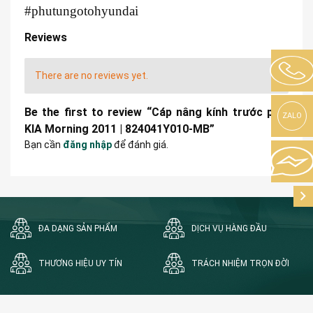
#phutungotohyundai
Reviews
There are no reviews yet.
Be the first to review “Cáp nâng kính trước phải
ZALO
KIA Morning 2011 | 824041Y010-MB”
Bạn cần
đăng nhập
để đánh giá.
ĐA DẠNG SẢN PHẨM
DỊCH VỤ HÀNG ĐẦU
THƯƠNG HIỆU UY TÍN
TRÁCH NHIỆM TRỌN ĐỜI