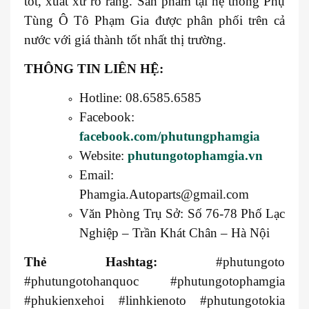
tốt, xuất xứ rõ ràng. Sản phẩm tại hệ thống Phụ
Tùng Ô Tô Phạm Gia được phân phối trên cả
nước với giá thành tốt nhất thị trường.
THÔNG TIN LIÊN HỆ:
Hotline: 08.6585.6585
Facebook:
facebook.com/phutungphamgia
Website:
phutungotophamgia.vn
Email:
Phamgia.Autoparts@gmail.com
Văn Phòng Trụ Sở: Số 76-78 Phố Lạc
Nghiệp – Trần Khát Chân – Hà Nội
Thẻ Hashtag:
#phutungoto
#phutungotohanquoc #phutungotophamgia
#phukienxehoi #linhkienoto #phutungotokia