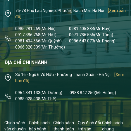
76-78 Phố Lạc Nghiệp, Phường Bạch Mai, Hà Nội
[Xem bản
đồ]
0985.281.269
(Mr. Hội)
-
0981.405.834
(Mr. Huy)
0917.886.768
(Mr. Hát)
-
0971.786.556
(Mr. Tùng)
0981.404.566
(Mr. Quỳnh)
-
0986.643.073
(Mr. Phong)
0966.328.339
(Mr. Thưởng)
ĐỊA CHỈ CHI NHÁNH
Số 16 - Ngõ 6 Vũ Hữu - Phường Thanh Xuân - Hà Nội
[Xem
bản đồ]
0964.341.133
(Mr. Dương)
-
0988.842.250
(Mr. Hoàng)
0988.028.938
(Mr.Thế)
Chính sách
Chính sách
Chính sách
Quy định đổi
Chính sách
vận chuyển
bảo hành
thanh toán
trả sản
chung