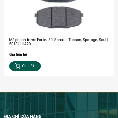
Má phanh trước Forte, i30, Sonata, Tucson, Spotage, Soul |
581011HA20
Giá liên hệ
Chi tiết
ĐỊA CHỈ CỬA HÀNG