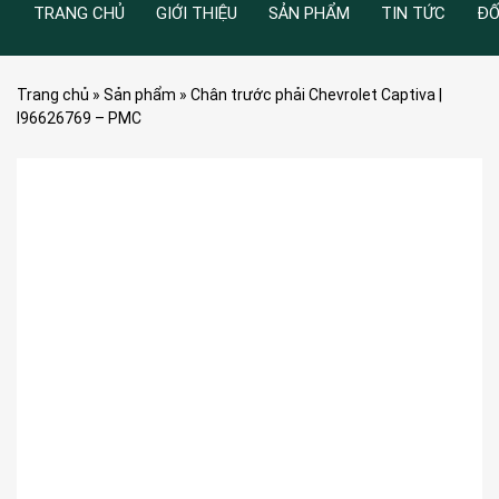
TRANG CHỦ
GIỚI THIỆU
SẢN PHẨM
TIN TỨC
ĐỐ
Trang chủ
»
Sản phẩm
»
Chân trước phải Chevrolet Captiva |
I96626769 – PMC