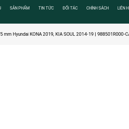
U
SẢN PHẨM
TIN TỨC
ĐỐI TÁC
CHÍNH SÁCH
LIÊN H
275 mm Hyundai KONA 2019, KIA SOUL 2014-19 | 988501R000-