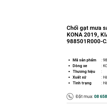
Chổi gạt mưa 
KONA 2019, KI
988501R000-
Mã sản phẩm
:
9
Dòng xe
:
KO
Thương hiệu
:
Xuất xứ
:
Hà
Tình trạng
: H
Đặt mua:
08 65