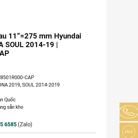
sau 11”=275 mm Hyundai
A SOUL 2014-19 |
CAP
88501R000-CAP
NA 2019, SOUL 2014-2019
n Quốc
àng sẵn kho
85 6585
(Zalo)
ZALO