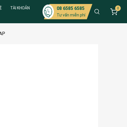
Ệ
TÀI KHOẢN
08 6585 6585
0
Tư vấn miễn phí
CAP