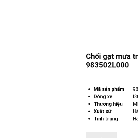
Chổi gạt mưa tr
983502L000
Mã sản phẩm
:
9
Dòng xe
:
I3
Thương hiệu
:
MB
Xuất xứ
:
Hà
Tình trạng
: H