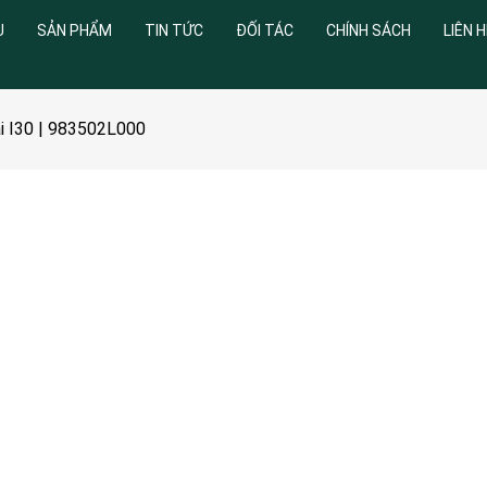
U
SẢN PHẨM
TIN TỨC
ĐỐI TÁC
CHÍNH SÁCH
LIÊN H
ai I30 | 983502L000