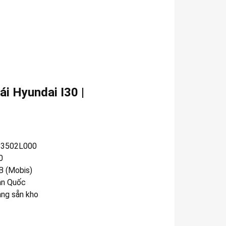
ái Hyundai I30 |
83502L000
0
 (Mobis)
n Quốc
àng sẵn kho