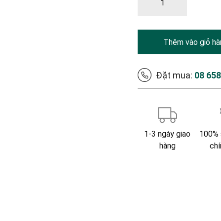
Thêm vào giỏ hà
Đặt mua:
08 65
1-3 ngày giao
100% 
hàng
chí