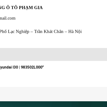
G Ô TÔ PHẠM GIA
mail.com
Phố Lạc Nghiệp – Trần Khát Chân – Hà Nội
Hyundai I30 | 983502L000”