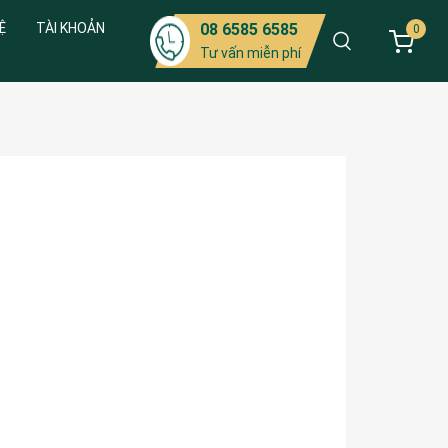
Ệ
TÀI KHOẢN
08 6585 6585
0
Tư vấn miễn phí