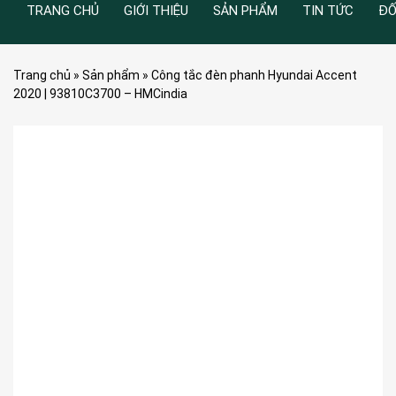
TRANG CHỦ
GIỚI THIỆU
SẢN PHẨM
TIN TỨC
ĐỐ
Trang chủ
»
Sản phẩm
»
Công tắc đèn phanh Hyundai Accent
2020 | 93810C3700 – HMCindia