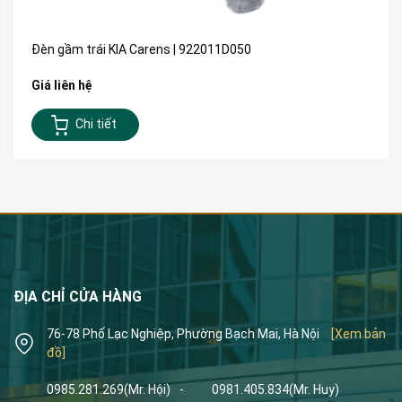
Đèn gầm trái KIA Carens | 922011D050
Giá liên hệ
Chi tiết
ĐỊA CHỈ CỬA HÀNG
76-78 Phố Lạc Nghiệp, Phường Bạch Mai, Hà Nội
[Xem bản
đồ]
0985.281.269
(Mr. Hội)
-
0981.405.834
(Mr. Huy)