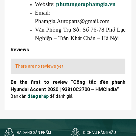
Website:
phutungotophamgia.vn
Email:
Phamgia.Autoparts@gmail.com
Văn Phòng Trụ Sở: Số 76-78 Phố Lạc
Nghiệp – Trần Khát Chân – Hà Nội
Reviews
There are no reviews yet.
Be the first to review “Công tắc đèn phanh
Hyundai Accent 2020 | 93810C3700 – HMCindia”
Bạn cần
đăng nhập
để đánh giá.
ĐA DẠNG SẢN PHẨM
DỊCH VỤ HÀNG ĐẦU