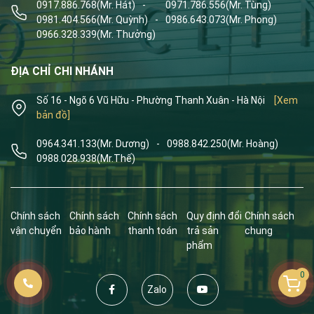
0917.886.768
(Mr. Hát)
-
0971.786.556
(Mr. Tùng)
0981.404.566
(Mr. Quỳnh)
-
0986.643.073
(Mr. Phong)
0966.328.339
(Mr. Thưởng)
ĐỊA CHỈ CHI NHÁNH
Số 16 - Ngõ 6 Vũ Hữu - Phường Thanh Xuân - Hà Nội
[Xem
bản đồ]
0964.341.133
(Mr. Dương)
-
0988.842.250
(Mr. Hoàng)
0988.028.938
(Mr.Thế)
Chính sách
Chính sách
Chính sách
Quy định đổi
Chính sách
vận chuyển
bảo hành
thanh toán
trả sản
chung
phẩm
0
Zalo