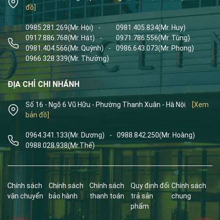
đồ]
0985.281.269
(Mr. Hội)
-
0981.405.834
(Mr. Huy)
0917.886.768
(Mr. Hát)
-
0971.786.556
(Mr. Tùng)
0981.404.566
(Mr. Quỳnh)
-
0986.643.073
(Mr. Phong)
0966.328.339
(Mr. Thưởng)
ĐỊA CHỈ CHI NHÁNH
Số 16 - Ngõ 6 Vũ Hữu - Phường Thanh Xuân - Hà Nội
[Xem
bản đồ]
0964.341.133
(Mr. Dương)
-
0988.842.250
(Mr. Hoàng)
0988.028.938
(Mr.Thế)
Chính sách
Chính sách
Chính sách
Quy định đổi
Chính sách
vận chuyển
bảo hành
thanh toán
trả sản
chung
phẩm