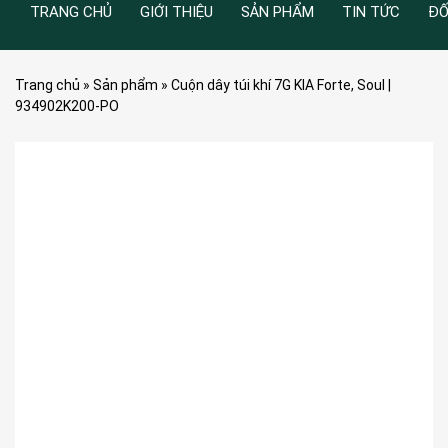
TRANG CHỦ
GIỚI THIỆU
SẢN PHẨM
TIN TỨC
ĐỐ
Trang chủ
»
Sản phẩm
»
Cuộn dây túi khí 7G KIA Forte, Soul |
934902K200-PO