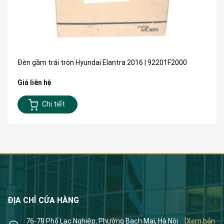
Đèn gầm trái tròn Hyundai Elantra 2016 | 92201F2000
Giá liên hệ
Chi tiết
ĐỊA CHỈ CỬA HÀNG
76-78 Phố Lạc Nghiệp, Phường Bạch Mai, Hà Nội
[Xem bản