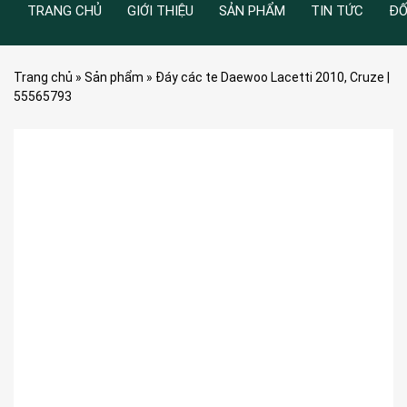
TRANG CHỦ
GIỚI THIỆU
SẢN PHẨM
TIN TỨC
ĐỐ
Trang chủ
»
Sản phẩm
»
Đáy các te Daewoo Lacetti 2010, Cruze |
55565793