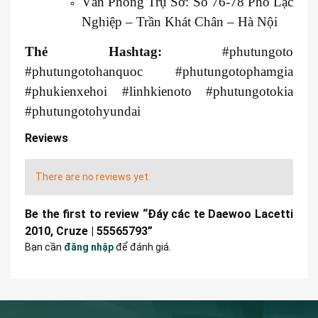
Văn Phòng Trụ Sở: Số 76-78 Phố Lạc
Nghiệp – Trần Khát Chân – Hà Nội
Thẻ Hashtag:
#phutungoto
#phutungotohanquoc #phutungotophamgia
#phukienxehoi #linhkienoto #phutungotokia
#phutungotohyundai
Reviews
There are no reviews yet.
Be the first to review “Đáy các te Daewoo Lacetti
2010, Cruze | 55565793”
Bạn cần
đăng nhập
để đánh giá.