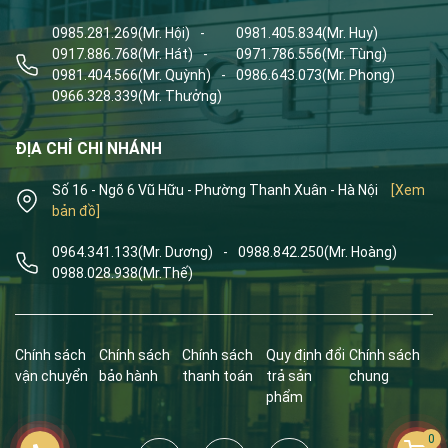
0985.281.269
(Mr. Hội)
-
0981.405.834
(Mr. Huy)
0917.886.768
(Mr. Hát)
-
0971.786.556
(Mr. Tùng)
0981.404.566
(Mr. Quỳnh)
-
0986.643.073
(Mr. Phong)
0966.328.339
(Mr. Thưởng)
ĐỊA CHỈ CHI NHÁNH
Số 16 - Ngõ 6 Vũ Hữu - Phường Thanh Xuân - Hà Nội
[Xem
bản đồ]
0964.341.133
(Mr. Dương)
-
0988.842.250
(Mr. Hoàng)
0988.028.938
(Mr.Thế)
Chính sách
Chính sách
Chính sách
Quy định đổi
Chính sách
vận chuyển
bảo hành
thanh toán
trả sản
chung
phẩm
0