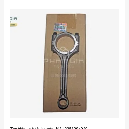
Tay biên xe ô tô Hyundai, KIA | 2351004040