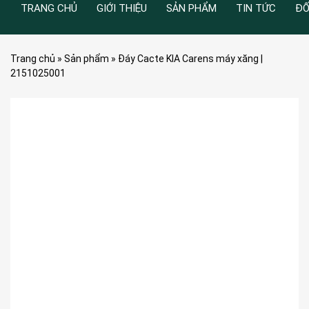
TRANG CHỦ
GIỚI THIỆU
SẢN PHẨM
TIN TỨC
ĐỐ
Trang chủ
»
Sản phẩm
»
Đáy Cacte KIA Carens máy xăng |
2151025001