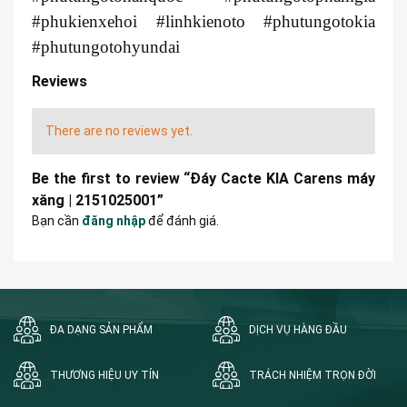
#phukienxehoi #linhkienoto #phutungotokia
#phutungotohyundai
Reviews
There are no reviews yet.
Be the first to review “Đáy Cacte KIA Carens máy
xăng | 2151025001”
Bạn cần
đăng nhập
để đánh giá.
ĐA DẠNG SẢN PHẨM
DỊCH VỤ HÀNG ĐẦU
THƯƠNG HIỆU UY TÍN
TRÁCH NHIỆM TRỌN ĐỜI