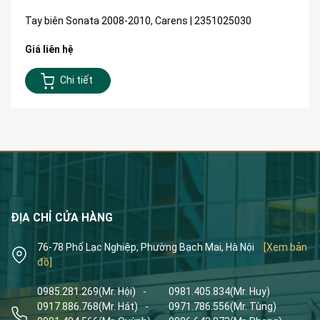
Tay biên Sonata 2008-2010, Carens | 2351025030
Giá liên hệ
Chi tiết
ĐỊA CHỈ CỬA HÀNG
76-78 Phố Lạc Nghiệp, Phường Bạch Mai, Hà Nội
[Xem bản
đồ]
0985.281.269
(Mr. Hội)
-
0981.405.834
(Mr. Huy)
0917.886.768
(Mr. Hát)
-
0971.786.556
(Mr. Tùng)