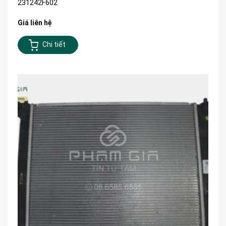
231242F602
Giá liên hệ
Chi tiết