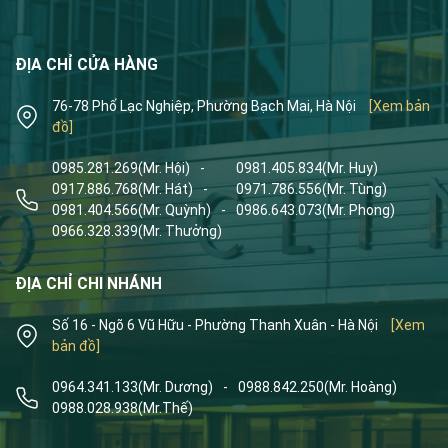
ĐỊA CHỈ CỬA HÀNG
76-78 Phố Lạc Nghiệp, Phường Bạch Mai, Hà Nội
[Xem bản
đồ]
0985.281.269
(Mr. Hội)
-
0981.405.834
(Mr. Huy)
0917.886.768
(Mr. Hát)
-
0971.786.556
(Mr. Tùng)
0981.404.566
(Mr. Quỳnh)
-
0986.643.073
(Mr. Phong)
0966.328.339
(Mr. Thưởng)
ĐỊA CHỈ CHI NHÁNH
Số 16 - Ngõ 6 Vũ Hữu - Phường Thanh Xuân - Hà Nội
[Xem
bản đồ]
0964.341.133
(Mr. Dương)
-
0988.842.250
(Mr. Hoàng)
0988.028.938
(Mr.Thế)