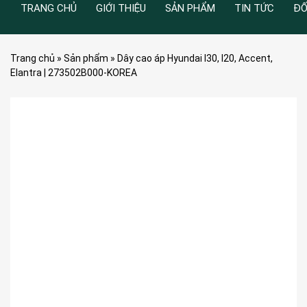
TRANG CHỦ
GIỚI THIỆU
SẢN PHẨM
TIN TỨC
ĐỐ
Trang chủ
»
Sản phẩm
»
Dây cao áp Hyundai I30, I20, Accent,
Elantra | 273502B000-KOREA