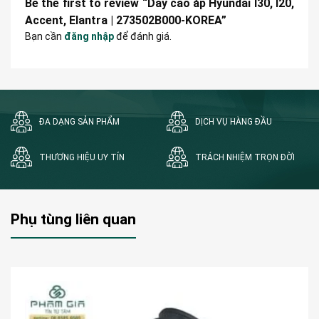
Be the first to review “Dây cao áp Hyundai I30, I20,
Accent, Elantra | 273502B000-KOREA”
Bạn cần
đăng nhập
để đánh giá.
ĐA DẠNG SẢN PHẨM
DỊCH VỤ HÀNG ĐẦU
THƯƠNG HIỆU UY TÍN
TRÁCH NHIỆM TRỌN ĐỜI
Phụ tùng liên quan