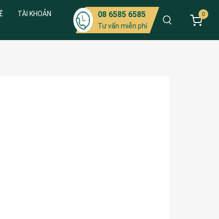
Ệ
TÀI KHOẢN
08 6585 6585
0
Tư vấn miễn phí