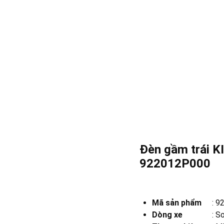
Đèn gầm trái K
922012P000
Mã sản phẩm
:
9
Dòng xe
:
So