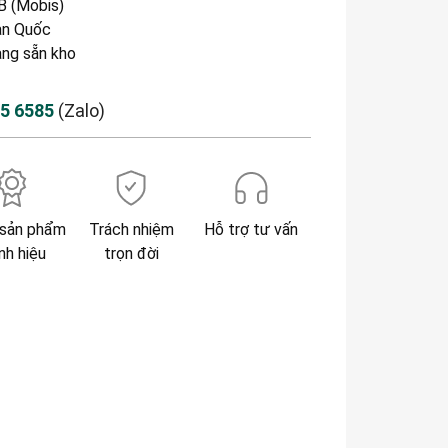
 (Mobis)
n Quốc
àng sẵn kho
85 6585
(Zalo)
sản phẩm
Trách nhiệm
Hỗ trợ tư vấn
nh hiệu
trọn đời