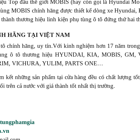
u Top đầu thế giới MOBIS (hay còn gọi là Hyundai Mobi
tùng MOBIS chính hãng được thiết kế dòng xe Hyundai,
thành thương hiệu linh kiện phụ tùng ô tô đứng thứ hai th
NH HÃNG TẠI VIỆT NAM
 tô chính hãng, uy tín.Với kinh nghiệm hơn 17 năm tr
phụ tùng ô tô thương hiệu HYUNDAI, KIA, MOBIS, 
RIM, VICHURA, YULIM, PARTS ONE…
ết những sản phẩm tại cửa hàng đều có chất lượng tốt, 
rên cả nước với giá thành tốt nhất thị trường.
utungphamgia
a.vn
mail.com