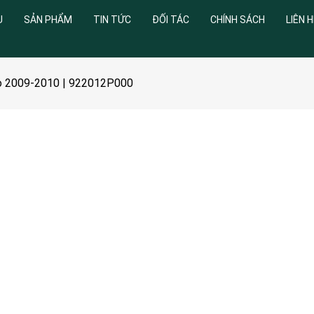
U
SẢN PHẨM
TIN TỨC
ĐỐI TÁC
CHÍNH SÁCH
LIÊN H
to 2009-2010 | 922012P000