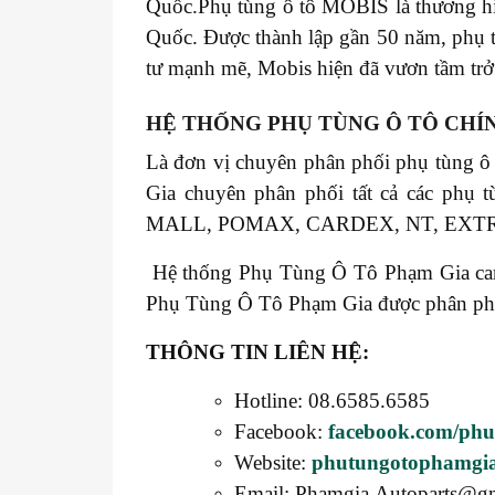
Quốc.Phụ tùng ô tô MOBIS là thương hiệ
Quốc. Được thành lập gần 50 năm, phụ 
tư mạnh mẽ, Mobis hiện đã vươn tầm trở 
HỆ THỐNG PHỤ TÙNG Ô TÔ CHÍ
Là đơn vị chuyên phân phối phụ tùng ô
Gia chuyên phân phối tất cả các 
MALL, POMAX, CARDEX, NT, EXT
Hệ thống Phụ Tùng Ô Tô Phạm Gia cam k
Phụ Tùng Ô Tô Phạm Gia được phân phối t
THÔNG TIN LIÊN HỆ:
Hotline: 08.6585.6585
Facebook:
facebook.com/ph
Website:
phutungotophamgi
Email: Phamgia.Autoparts@g