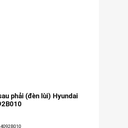
au phải (đèn lùi) Hyundai
092B010
24092B010