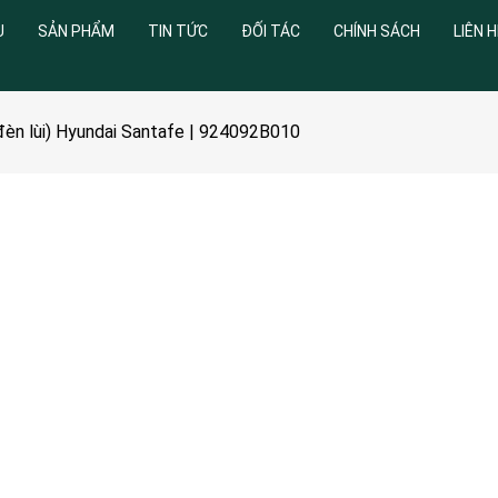
U
SẢN PHẨM
TIN TỨC
ĐỐI TÁC
CHÍNH SÁCH
LIÊN H
đèn lùi) Hyundai Santafe | 924092B010