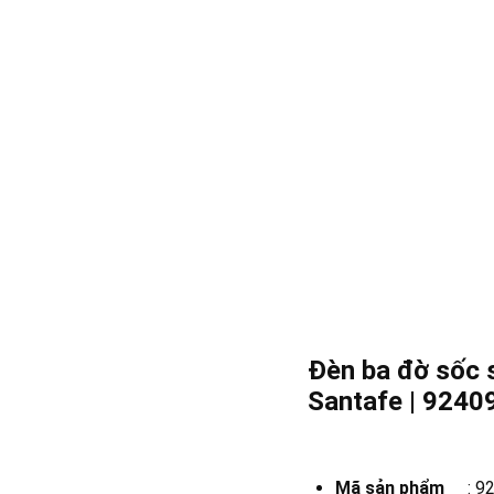
Đèn ba đờ sốc s
Santafe | 924
Mã sản phẩm
:
9