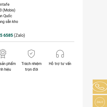
ntafe
 (Mobis)
n Quốc
àng sẵn kho
85 6585
(Zalo)
sản phẩm
Trách nhiệm
Hỗ trợ tư vấn
nh hiệu
trọn đời
ZALO