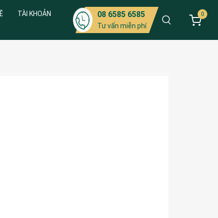
Ệ
TÀI KHOẢN
08 6585 6585
0
Tư vấn miễn phí