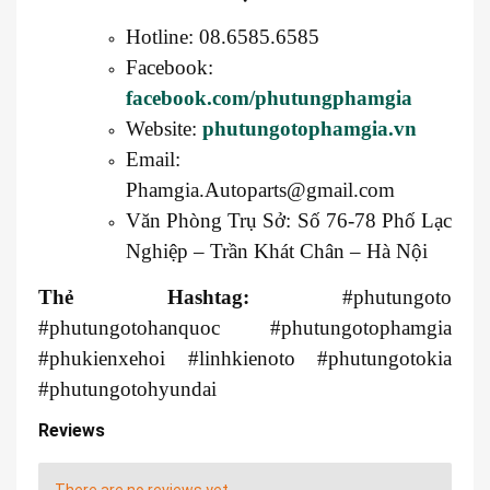
Hotline: 08.6585.6585
Facebook:
facebook.com/phutungphamgia
Website:
phutungotophamgia.vn
Email:
Phamgia.Autoparts@gmail.com
Văn Phòng Trụ Sở: Số 76-78 Phố Lạc
Nghiệp – Trần Khát Chân – Hà Nội
Thẻ Hashtag:
#phutungoto
#phutungotohanquoc #phutungotophamgia
#phukienxehoi #linhkienoto #phutungotokia
#phutungotohyundai
Reviews
There are no reviews yet.