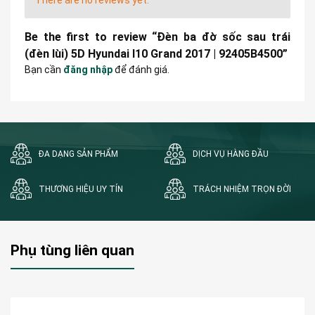
Be the first to review “Đèn ba đờ sốc sau trái
(đèn lùi) 5D Hyundai I10 Grand 2017 | 92405B4500”
Bạn cần
đăng nhập
để đánh giá.
ĐA DẠNG SẢN PHẨM
DỊCH VỤ HÀNG ĐẦU
THƯƠNG HIỆU UY TÍN
TRÁCH NHIỆM TRỌN ĐỜI
Phụ tùng liên quan