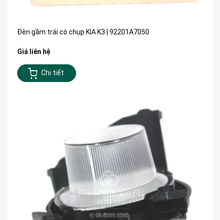
Đèn gầm trái có chụp KIA K3 | 92201A7050
Giá liên hệ
Chi tiết