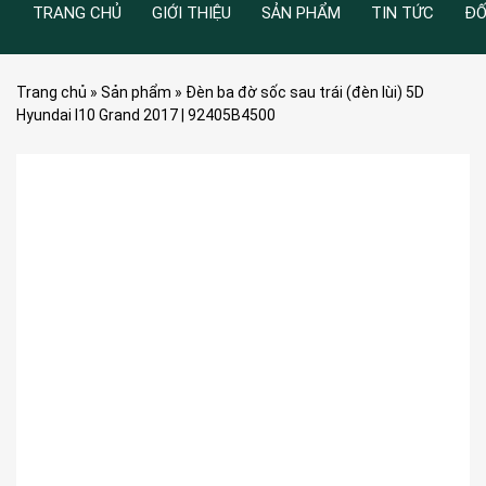
TRANG CHỦ
GIỚI THIỆU
SẢN PHẨM
TIN TỨC
ĐỐ
Trang chủ
»
Sản phẩm
»
Đèn ba đờ sốc sau trái (đèn lùi) 5D
Hyundai I10 Grand 2017 | 92405B4500