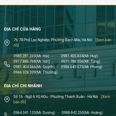
ĐỊA CHỈ CỬA HÀNG
76-78 Phố Lạc Nghiệp, Phường Bạch Mai, Hà Nội
[Xem bản
đồ]
0985.281.269
(Mr. Hội)
-
0981.405.834
(Mr. Huy)
0917.886.768
(Mr. Hát)
-
0971.786.556
(Mr. Tùng)
0981.404.566
(Mr. Quỳnh)
-
0986.643.073
(Mr. Phong)
0966.328.339
(Mr. Thưởng)
ĐỊA CHỈ CHI NHÁNH
Số 16 - Ngõ 6 Vũ Hữu - Phường Thanh Xuân - Hà Nội
[Xem
bản đồ]
0964.341.133
(Mr. Dương)
-
0988.842.250
(Mr. Hoàng)