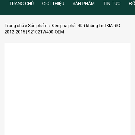
TRANG CHỦ
GIỚI THIỆU
SẢN PHẨM
TIN TỨC
ĐỐ
Trang chủ
»
Sản phẩm
»
Đèn pha phải 4DR không Led KIA RIO
2012-2015 | 921021W400-OEM