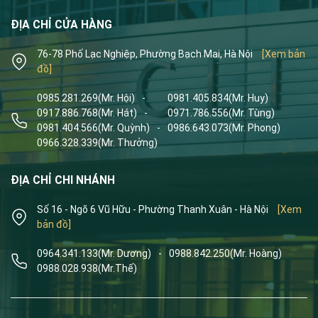
ĐỊA CHỈ CỬA HÀNG
76-78 Phố Lạc Nghiệp, Phường Bạch Mai, Hà Nội
[Xem bản
đồ]
0985.281.269
(Mr. Hội)
-
0981.405.834
(Mr. Huy)
0917.886.768
(Mr. Hát)
-
0971.786.556
(Mr. Tùng)
0981.404.566
(Mr. Quỳnh)
-
0986.643.073
(Mr. Phong)
0966.328.339
(Mr. Thưởng)
ĐỊA CHỈ CHI NHÁNH
Số 16 - Ngõ 6 Vũ Hữu - Phường Thanh Xuân - Hà Nội
[Xem
bản đồ]
0964.341.133
(Mr. Dương)
-
0988.842.250
(Mr. Hoàng)
0988.028.938
(Mr.Thế)