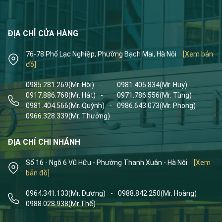
ĐỊA CHỈ CỬA HÀNG
76-78 Phố Lạc Nghiệp, Phường Bạch Mai, Hà Nội
[Xem bản
đồ]
0985.281.269
(Mr. Hội)
-
0981.405.834
(Mr. Huy)
0917.886.768
(Mr. Hát)
-
0971.786.556
(Mr. Tùng)
0981.404.566
(Mr. Quỳnh)
-
0986.643.073
(Mr. Phong)
0966.328.339
(Mr. Thưởng)
ĐỊA CHỈ CHI NHÁNH
Số 16 - Ngõ 6 Vũ Hữu - Phường Thanh Xuân - Hà Nội
[Xem
bản đồ]
0964.341.133
(Mr. Dương)
-
0988.842.250
(Mr. Hoàng)
0988.028.938
(Mr.Thế)