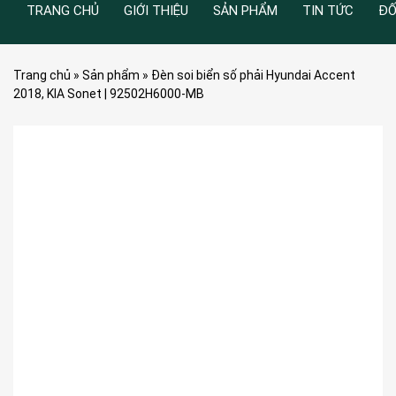
TRANG CHỦ
GIỚI THIỆU
SẢN PHẨM
TIN TỨC
ĐỐ
Trang chủ
»
Sản phẩm
»
Đèn soi biển số phải Hyundai Accent
2018, KIA Sonet | 92502H6000-MB