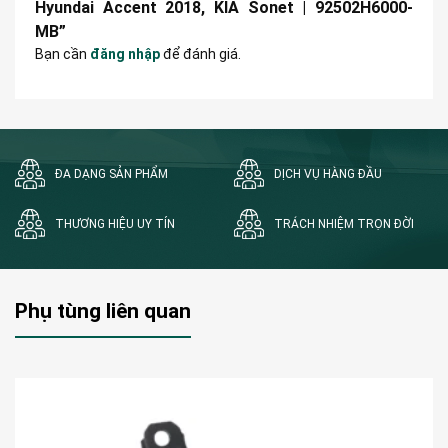
Hyundai Accent 2018, KIA Sonet | 92502H6000-
MB”
Bạn cần
đăng nhập
để đánh giá.
ĐA DẠNG SẢN PHẨM
DỊCH VỤ HÀNG ĐẦU
THƯƠNG HIỆU UY TÍN
TRÁCH NHIỆM TRỌN ĐỜI
Phụ tùng liên quan