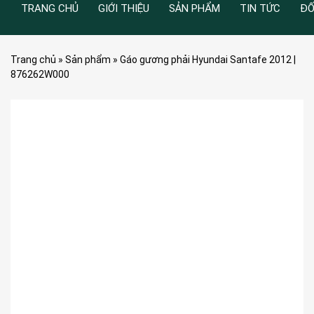
TRANG CHỦ
GIỚI THIỆU
SẢN PHẨM
TIN TỨC
ĐỐ
Trang chủ
»
Sản phẩm
»
Gáo gương phải Hyundai Santafe 2012 |
876262W000