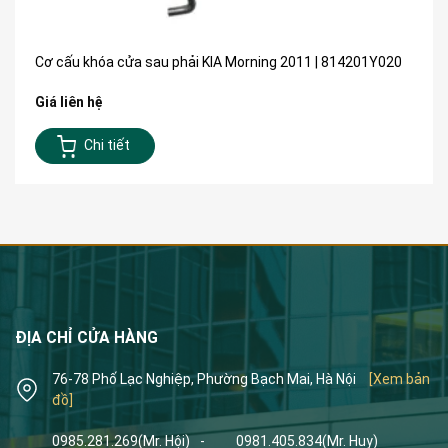
Cơ cấu khóa cửa sau phải KIA Morning 2011 | 814201Y020
Giá liên hệ
Chi tiết
ĐỊA CHỈ CỬA HÀNG
76-78 Phố Lạc Nghiệp, Phường Bạch Mai, Hà Nội
[Xem bản
đồ]
0985.281.269
(Mr. Hội)
-
0981.405.834
(Mr. Huy)