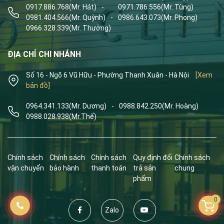
0917.886.768
(Mr. Hát)
-
0971.786.556
(Mr. Tùng)
0981.404.566
(Mr. Quỳnh)
-
0986.643.073
(Mr. Phong)
0966.328.339
(Mr. Thưởng)
ĐỊA CHỈ CHI NHÁNH
Số 16 - Ngõ 6 Vũ Hữu - Phường Thanh Xuân - Hà Nội
[Xem
bản đồ]
0964.341.133
(Mr. Dương)
-
0988.842.250
(Mr. Hoàng)
0988.028.938
(Mr.Thế)
Chính sách
Chính sách
Chính sách
Quy định đổi
Chính sách
vận chuyển
bảo hành
thanh toán
trả sản
chung
phẩm
0
Zalo