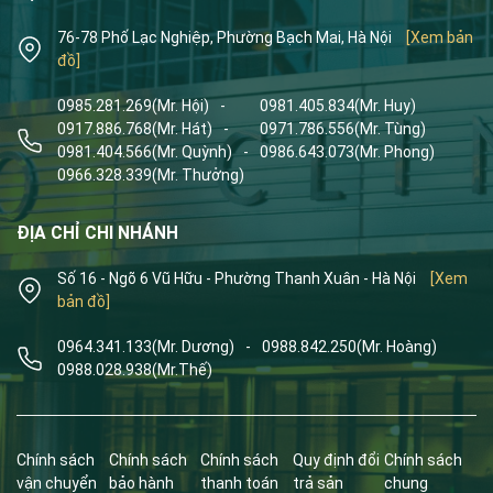
76-78 Phố Lạc Nghiệp, Phường Bạch Mai, Hà Nội
[Xem bản
đồ]
0985.281.269
(Mr. Hội)
-
0981.405.834
(Mr. Huy)
0917.886.768
(Mr. Hát)
-
0971.786.556
(Mr. Tùng)
0981.404.566
(Mr. Quỳnh)
-
0986.643.073
(Mr. Phong)
0966.328.339
(Mr. Thưởng)
ĐỊA CHỈ CHI NHÁNH
Số 16 - Ngõ 6 Vũ Hữu - Phường Thanh Xuân - Hà Nội
[Xem
bản đồ]
0964.341.133
(Mr. Dương)
-
0988.842.250
(Mr. Hoàng)
0988.028.938
(Mr.Thế)
Chính sách
Chính sách
Chính sách
Quy định đổi
Chính sách
vận chuyển
bảo hành
thanh toán
trả sản
chung