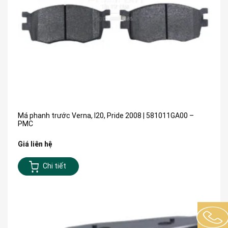
Má phanh trước Verna, I20, Pride 2008 | 581011GA00 –
PMC
Giá liên hệ
Chi tiết