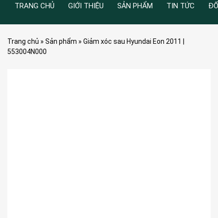
TRANG CHỦ
GIỚI THIỆU
SẢN PHẨM
TIN TỨC
ĐỐ
Trang chủ
»
Sản phẩm
»
Giảm xóc sau Hyundai Eon 2011 |
553004N000