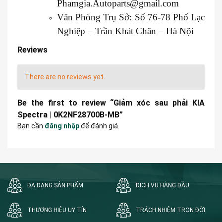
Phamgia.Autoparts@gmail.com
Văn Phòng Trụ Sở: Số 76-78 Phố Lạc
Nghiệp – Trần Khát Chân – Hà Nội
Reviews
There are no reviews yet.
Be the first to review “Giảm xóc sau phải KIA
Spectra | 0K2NF28700B-MB”
Bạn cần
đăng nhập
để đánh giá.
ĐA DẠNG SẢN PHẨM
DỊCH VỤ HÀNG ĐẦU
THƯƠNG HIỆU UY TÍN
TRÁCH NHIỆM TRỌN ĐỜI