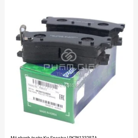
Má phanh trước Kia Spectra | 0K2N13328ZA