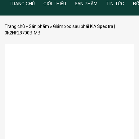
TRANG CHỦ
GIỚI THIỆU
SẢN PHẨM
TIN TỨC
ĐỐ
Trang chủ
»
Sản phẩm
»
Giảm xóc sau phải KIA Spectra |
0K2NF28700B-MB