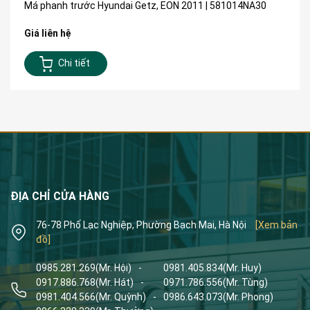
Má phanh trước Hyundai Getz, EON 2011 | 581014NA30
Giá liên hệ
Chi tiết
ĐỊA CHỈ CỬA HÀNG
76-78 Phố Lạc Nghiệp, Phường Bạch Mai, Hà Nội
[Xem bản
đồ]
0985.281.269
(Mr. Hội)
-
0981.405.834
(Mr. Huy)
0917.886.768
(Mr. Hát)
-
0971.786.556
(Mr. Tùng)
0981.404.566
(Mr. Quỳnh)
-
0986.643.073
(Mr. Phong)