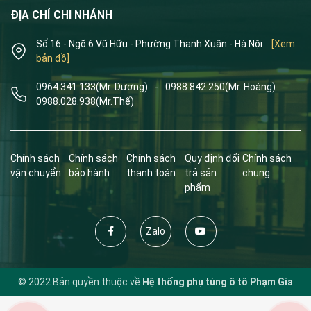
ĐỊA CHỈ CHI NHÁNH
Số 16 - Ngõ 6 Vũ Hữu - Phường Thanh Xuân - Hà Nội
[Xem
bản đồ]
0964.341.133
(Mr. Dương)
-
0988.842.250
(Mr. Hoàng)
0988.028.938
(Mr.Thế)
Chính sách
Chính sách
Chính sách
Quy định đổi
Chính sách
vận chuyển
bảo hành
thanh toán
trả sản
chung
phẩm
Zalo
© 2022 Bản quyền thuộc về
Hệ thống phụ tùng ô tô Phạm Gia