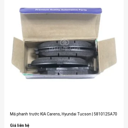
Má phanh trước KIA Carens, Hyundai Tucson | 581012SA70
Giá liên hệ