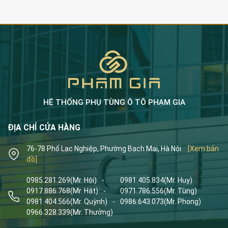
HỆ THỐNG PHỤ TÙNG Ô TÔ PHẠM GIA
ĐỊA CHỈ CỬA HÀNG
76-78 Phố Lạc Nghiệp, Phường Bạch Mai, Hà Nội
[Xem bản
đồ]
0985.281.269
(Mr. Hội)
-
0981.405.834
(Mr. Huy)
0917.886.768
(Mr. Hát)
-
0971.786.556
(Mr. Tùng)
0981.404.566
(Mr. Quỳnh)
-
0986.643.073
(Mr. Phong)
0966.328.339
(Mr. Thưởng)