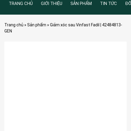
TRANG CHỦ
GIỚI THIỆU
SẢN PHẨM
TIN TỨC
ĐỐ
Trang chủ
»
Sản phẩm
»
Giảm xóc sau Vinfast Fadil | 42484813-
GEN