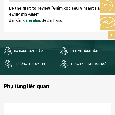
ZALO
Be the first to review “Giảm xóc sau Vinfast Fadil |
42484813-GEN”
Bạn cần
đăng nhập
để đánh giá.
ĐA DẠNG SẢN PHẨM
DỊCH VỤ HÀNG ĐẦU
THƯƠNG HIỆU UY TÍN
TRÁCH NHIỆM TRỌN ĐỜI
Phụ tùng liên quan