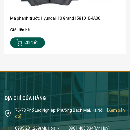
Má phanh trước Hyundai i10 Grand | 58101B4A00
Giá liên hệ
Chi tiết
ĐỊA CHỈ CỬA HÀNG
76-78 Phố Lạc Nghiệp, Phường Bạch Mai, Hà Nội
[Xem bản
đồ]
0985.281.269
(Mr. Hội)
-
0981.405.834
(Mr. Huy)