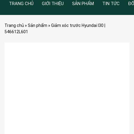
TRANG CHỦ
GIỚI THIỆU
SẢN PHẨM
TIN TỨC
ĐỐ
Trang chủ
»
Sản phẩm
»
Giảm xóc trước Hyundai I30 |
546612L601