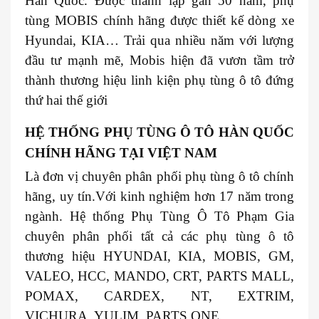
Hàn Quốc. Được thành lập gần 50 năm, phụ
tùng MOBIS chính hãng được thiết kế dòng xe
Hyundai, KIA… Trải qua nhiều năm với lượng
đầu tư mạnh mẽ, Mobis hiện đã vươn tầm trở
thành thương hiệu linh kiện phụ tùng ô tô đứng
thứ hai thế giới
HỆ THỐNG PHỤ TÙNG Ô TÔ HÀN QUỐC
CHÍNH HÃNG TẠI VIỆT NAM
Là đơn vị chuyên phân phối phụ tùng ô tô chính
hãng, uy tín.Với kinh nghiệm hơn 17 năm trong
ngành. Hệ thống Phụ Tùng Ô Tô Phạm Gia
chuyên phân phối tất cả các phụ tùng ô tô
thương hiệu HYUNDAI, KIA, MOBIS, GM,
VALEO, HCC, MANDO, CRT, PARTS MALL,
POMAX, CARDEX, NT, EXTRIM,
VICHURA, YULIM, PARTS ONE…