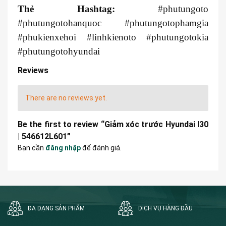
Thẻ Hashtag:
#phutungoto
#phutungotohanquoc #phutungotophamgia
#phukienxehoi #linhkienoto #phutungotokia
#phutungotohyundai
Reviews
There are no reviews yet.
Be the first to review “Giảm xóc trước Hyundai I30
| 546612L601”
Bạn cần
đăng nhập
để đánh giá.
ĐA DẠNG SẢN PHẨM
DỊCH VỤ HÀNG ĐẦU