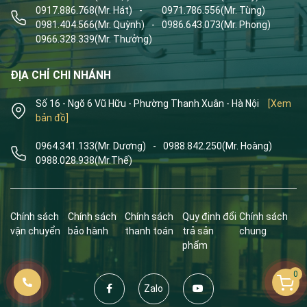
0917.886.768
(Mr. Hát)
-
0971.786.556
(Mr. Tùng)
0981.404.566
(Mr. Quỳnh)
-
0986.643.073
(Mr. Phong)
0966.328.339
(Mr. Thưởng)
ĐỊA CHỈ CHI NHÁNH
Số 16 - Ngõ 6 Vũ Hữu - Phường Thanh Xuân - Hà Nội
[Xem
bản đồ]
0964.341.133
(Mr. Dương)
-
0988.842.250
(Mr. Hoàng)
0988.028.938
(Mr.Thế)
Chính sách
Chính sách
Chính sách
Quy định đổi
Chính sách
vận chuyển
bảo hành
thanh toán
trả sản
chung
phẩm
0
Zalo