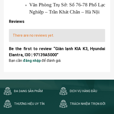
Văn Phòng Trụ Sở: Số 76-78 Phố Lạc
Nghiệp – Trần Khát Chân – Hà Nội
Reviews
There are no reviews yet.
Be the first to review “Giàn lạnh KIA K3, Hyundai
Elantra, I30 | 97139A5000”
Bạn cần
đăng nhập
để đánh giá.
ĐA DẠNG SẢN PHẨM
DỊCH VỤ HÀNG ĐẦU
THƯƠNG HIỆU UY TÍN
TRÁCH NHIỆM TRỌN ĐỜI