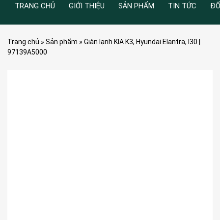
TRANG CHỦ
GIỚI THIỆU
SẢN PHẨM
TIN TỨC
ĐỐ
Trang chủ
»
Sản phẩm
»
Giàn lạnh KIA K3, Hyundai Elantra, I30 |
97139A5000