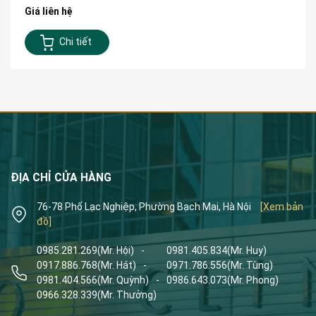
Giá liên hệ
Chi tiết
ĐỊA CHỈ CỬA HÀNG
76-78 Phố Lạc Nghiệp, Phường Bạch Mai, Hà Nội
[Xem bản
đồ]
0985.281.269
(Mr. Hội)
-
0981.405.834
(Mr. Huy)
0917.886.768
(Mr. Hát)
-
0971.786.556
(Mr. Tùng)
0981.404.566
(Mr. Quỳnh)
-
0986.643.073
(Mr. Phong)
0966.328.339
(Mr. Thưởng)