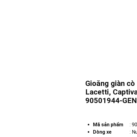
Gioăng giàn cò
Lacetti, Captiv
90501944-GEN
Mã sản phẩm
:
9
Dòng xe
:
Nu