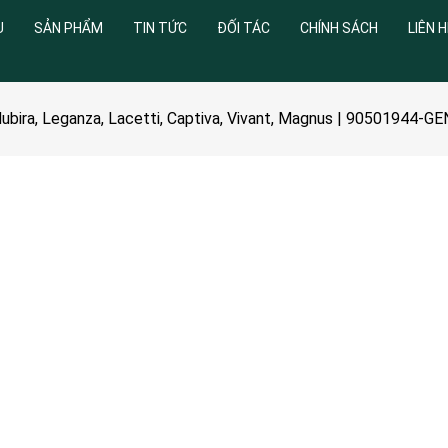
U
SẢN PHẨM
TIN TỨC
ĐỐI TÁC
CHÍNH SÁCH
LIÊN H
bira, Leganza, Lacetti, Captiva, Vivant, Magnus | 90501944-GE