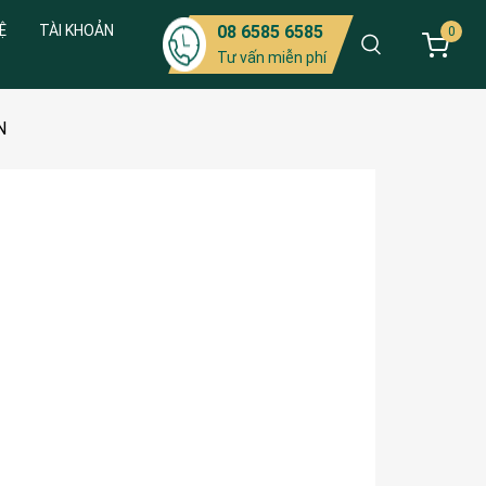
Ệ
TÀI KHOẢN
08 6585 6585
0
Tư vấn miễn phí
N