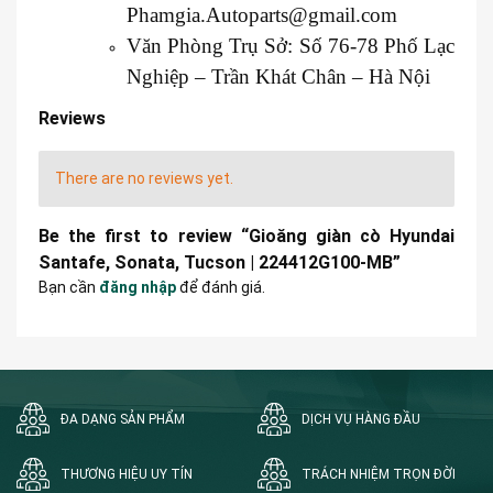
Phamgia.Autoparts@gmail.com
Văn Phòng Trụ Sở: Số 76-78 Phố Lạc
Nghiệp – Trần Khát Chân – Hà Nội
Reviews
There are no reviews yet.
Be the first to review “Gioăng giàn cò Hyundai
Santafe, Sonata, Tucson | 224412G100-MB”
Bạn cần
đăng nhập
để đánh giá.
ĐA DẠNG SẢN PHẨM
DỊCH VỤ HÀNG ĐẦU
THƯƠNG HIỆU UY TÍN
TRÁCH NHIỆM TRỌN ĐỜI