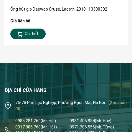
Ống hút gió Daewoo Cruze, Lacetti 2010 | 13308302
Giá liên hệ
Chi tiết
ĐỊA CHỈ CỬA HÀNG
76-78 Phố Lạc Nghiệp, Phường Bạch Mai, Hà Nội
[Xem bản
đồ]
0985.281.269
(Mr. Hội)
-
0981.405.834
(Mr. Huy)
0917.886.768
(Mr. Hát)
-
0971.786.556
(Mr. Tùng)