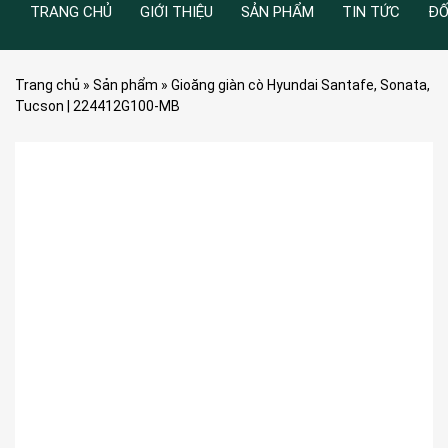
TRANG CHỦ
GIỚI THIỆU
SẢN PHẨM
TIN TỨC
ĐỐ
Trang chủ
»
Sản phẩm
»
Gioăng giàn cò Hyundai Santafe, Sonata,
Tucson | 224412G100-MB