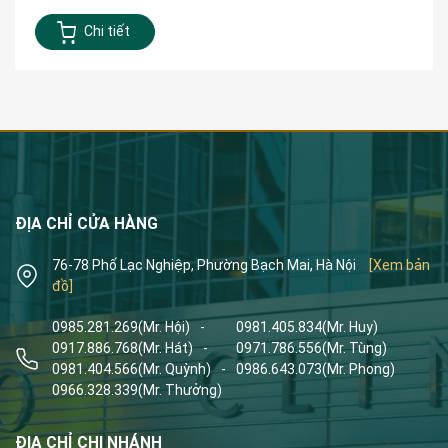
Chi tiết
ĐỊA CHỈ CỬA HÀNG
76-78 Phố Lạc Nghiệp, Phường Bạch Mai, Hà Nội
[Xem bản
đồ]
0985.281.269
(Mr. Hội)
-
0981.405.834
(Mr. Huy)
0917.886.768
(Mr. Hát)
-
0971.786.556
(Mr. Tùng)
0981.404.566
(Mr. Quỳnh)
-
0986.643.073
(Mr. Phong)
0966.328.339
(Mr. Thưởng)
ĐỊA CHỈ CHI NHÁNH