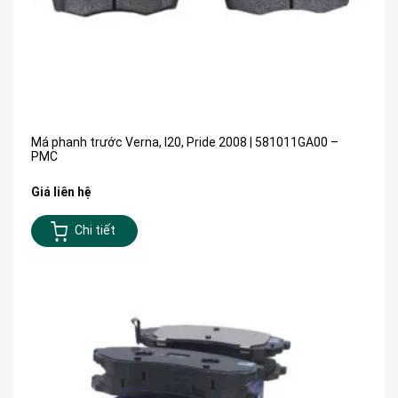
Má phanh trước Verna, I20, Pride 2008 | 581011GA00 –
PMC
Giá liên hệ
Chi tiết