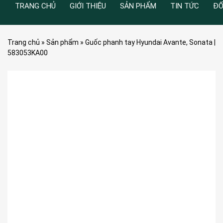
TRANG CHỦ
GIỚI THIỆU
SẢN PHẨM
TIN TỨC
ĐỐ
Trang chủ
»
Sản phẩm
»
Guốc phanh tay Hyundai Avante, Sonata |
583053KA00