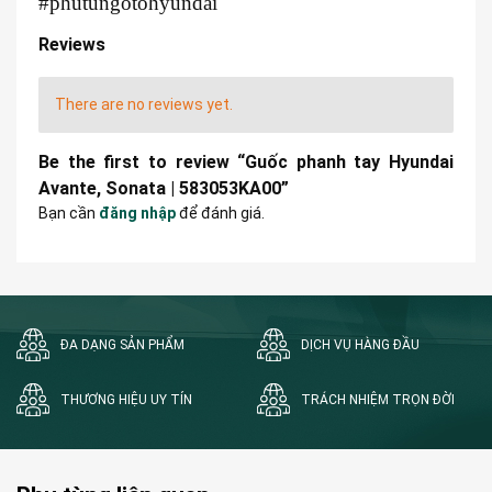
#phutungotohyundai
Reviews
There are no reviews yet.
Be the first to review “Guốc phanh tay Hyundai
Avante, Sonata | 583053KA00”
Bạn cần
đăng nhập
để đánh giá.
ĐA DẠNG SẢN PHẨM
DỊCH VỤ HÀNG ĐẦU
THƯƠNG HIỆU UY TÍN
TRÁCH NHIỆM TRỌN ĐỜI