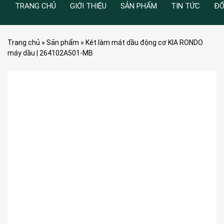
TRANG CHỦ
GIỚI THIỆU
SẢN PHẨM
TIN TỨC
ĐỐ
Trang chủ
»
Sản phẩm
»
Két làm mát dầu động cơ KIA RONDO
máy dầu | 264102A501-MB