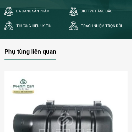
ĐA DẠNG SẢN PHẨM
DỊCH VỤ HÀNG ĐẦU
THƯƠNG HIỆU UY TÍN
TRÁCH NHIỆM TRỌN ĐỜI
Phụ tùng liên quan