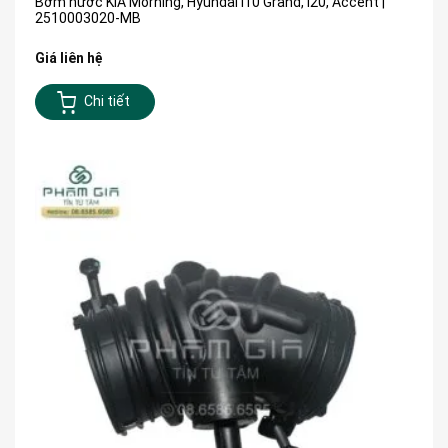
Bơm nước KIA Morning, Hyundai I10 Grand, I20, Accent |
2510003020-MB
Giá liên hệ
Chi tiết