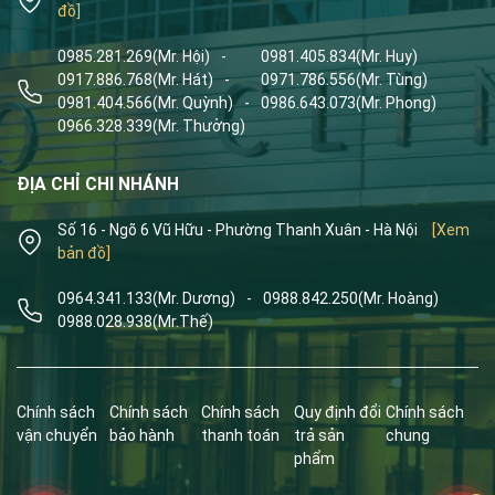
đồ]
0985.281.269
(Mr. Hội)
-
0981.405.834
(Mr. Huy)
0917.886.768
(Mr. Hát)
-
0971.786.556
(Mr. Tùng)
0981.404.566
(Mr. Quỳnh)
-
0986.643.073
(Mr. Phong)
0966.328.339
(Mr. Thưởng)
ĐỊA CHỈ CHI NHÁNH
Số 16 - Ngõ 6 Vũ Hữu - Phường Thanh Xuân - Hà Nội
[Xem
bản đồ]
0964.341.133
(Mr. Dương)
-
0988.842.250
(Mr. Hoàng)
0988.028.938
(Mr.Thế)
Chính sách
Chính sách
Chính sách
Quy định đổi
Chính sách
vận chuyển
bảo hành
thanh toán
trả sản
chung
phẩm