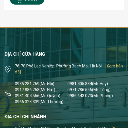
ĐỊA CHỈ CỬA HÀNG
76-78 Phố Lạc Nghiệp, Phường Bạch Mai, Hà Nội
[Xem bản
đồ]
0985.281.269
(Mr. Hội)
-
0981.405.834
(Mr. Huy)
0917.886.768
(Mr. Hát)
-
0971.786.556
(Mr. Tùng)
0981.404.566
(Mr. Quỳnh)
-
0986.643.073
(Mr. Phong)
0966.328.339
(Mr. Thưởng)
ĐỊA CHỈ CHI NHÁNH