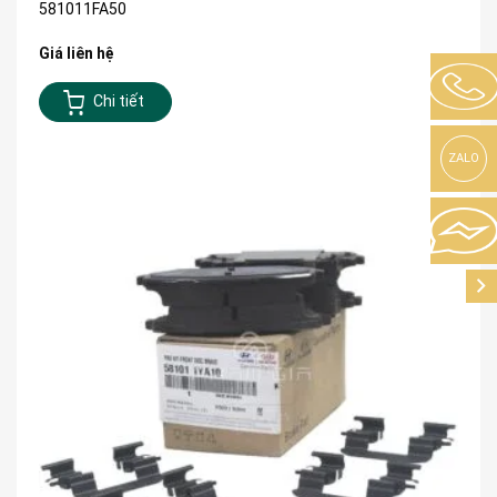
581011FA50
Giá liên hệ
Chi tiết
ZALO