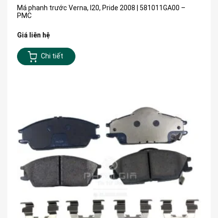
Má phanh trước Verna, I20, Pride 2008 | 581011GA00 –
PMC
Giá liên hệ
Chi tiết