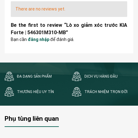
There are no reviews yet.
Be the first to review “Lò xo giảm xóc trước KIA
Forte | 546301M310-MB”
Bạn cần
đăng nhập
để đánh giá.
ĐA DẠNG SẢN PHẨM
DỊCH VỤ HÀNG ĐẦU
THƯƠNG HIỆU UY TÍN
TRÁCH NHIỆM TRỌN ĐỜI
Phụ tùng liên quan