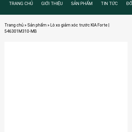
TRANG CHỦ
GIỚI THIỆU
SẢN PHẨM
TIN TỨC
ĐỐ
Trang chủ
»
Sản phẩm
»
Lò xo giảm xóc trước KIA Forte |
546301M310-MB