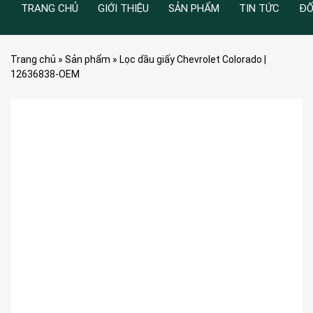
TRANG CHỦ
GIỚI THIỆU
SẢN PHẨM
TIN TỨC
ĐỐ
Trang chủ
»
Sản phẩm
»
Lọc dầu giấy Chevrolet Colorado |
12636838-OEM