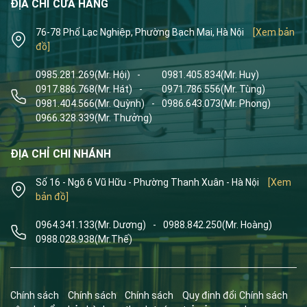
ĐỊA CHỈ CỬA HÀNG
76-78 Phố Lạc Nghiệp, Phường Bạch Mai, Hà Nội
[Xem bản
đồ]
0985.281.269
(Mr. Hội)
-
0981.405.834
(Mr. Huy)
0917.886.768
(Mr. Hát)
-
0971.786.556
(Mr. Tùng)
0981.404.566
(Mr. Quỳnh)
-
0986.643.073
(Mr. Phong)
0966.328.339
(Mr. Thưởng)
ĐỊA CHỈ CHI NHÁNH
Số 16 - Ngõ 6 Vũ Hữu - Phường Thanh Xuân - Hà Nội
[Xem
bản đồ]
0964.341.133
(Mr. Dương)
-
0988.842.250
(Mr. Hoàng)
0988.028.938
(Mr.Thế)
Chính sách
Chính sách
Chính sách
Quy định đổi
Chính sách