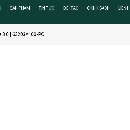
U
SẢN PHẨM
TIN TỨC
ĐỐI TÁC
CHÍNH SÁCH
LIÊN H
z 3.0 | 63203A100-PO