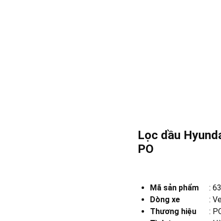
Lọc dầu Hyunda
PO
Mã sản phẩm
:
6
Dòng xe
:
Ve
Thương hiệu
:
PO