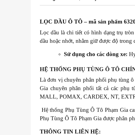
LỌC DẦU Ô TÔ
– mã sản phẩm 632
Lọc dầu là chi tiết có hình dạng trụ tr
dầu hoặc nhớt, nhằm giữ được độ trong c
Sử dụng cho các dòng xe:
Hy
HỆ THỐNG PHỤ TÙNG Ô TÔ CHÍ
Là đơn vị chuyên phân phối phụ tùng ô
Gia chuyên phân phối tất cả các 
MALL, POMAX, CARDEX, NT, EXT
Hệ thống Phụ Tùng Ô Tô Phạm Gia cam k
Phụ Tùng Ô Tô Phạm Gia được phân phối t
THÔNG TIN LIÊN HỆ: