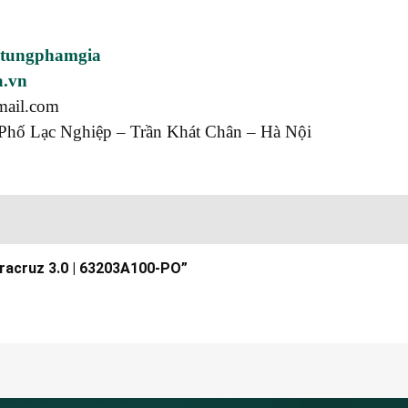
utungphamgia
a.vn
mail.com
Phố Lạc Nghiệp – Trần Khát Chân – Hà Nội
eracruz 3.0 | 63203A100-PO”