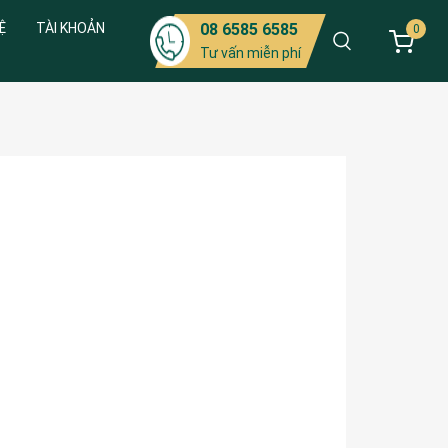
Ệ
TÀI KHOẢN
08 6585 6585
0
Tư vấn miễn phí