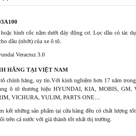
03A100
òn hoặc hình cốc nằm dưới đáy động cơ. Lọc dầu có tác dụn
ho dầu (nhớt) của xe ô tô.
undai Veracruz 3.0
NH HÃNG TẠI VIỆT NAM
 tô chính hãng, uy tín.Với kinh nghiệm hơn 17 năm tr
phụ tùng ô tô thương hiệu HYUNDAI, KIA, MOBIS, 
RIM, VICHURA, YULIM, PARTS ONE…
ết những sản phẩm tại cửa hàng đều có chất lượng tốt, 
rên cả nước với giá thành tốt nhất thị trường.