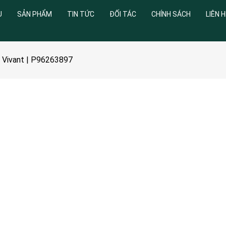
U
SẢN PHẨM
TIN TỨC
ĐỐI TÁC
CHÍNH SÁCH
LIÊN H
 Vivant | P96263897