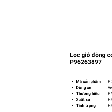
Lọc gió động c
P96263897
Mã sản phẩm
:
P
Dòng xe
:
Vi
Thương hiệu
:
PM
Xuất xứ
:
Hà
Tình trạng
: H