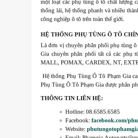
một loạt các phụ tùng ô tô chất lượng 
thống lái, hệ thống phanh và nhiều thàn
công nghiệp ô tô trên toàn thế giới.
HỆ THỐNG PHỤ TÙNG Ô TÔ CHÍ
Là đơn vị chuyên phân phối phụ tùng ô
Gia chuyên phân phối tất cả các 
MALL, POMAX, CARDEX, NT, EXT
Hệ thống Phụ Tùng Ô Tô Phạm Gia cam k
Phụ Tùng Ô Tô Phạm Gia được phân phối t
THÔNG TIN LIÊN HỆ:
Hotline: 08.6585.6585
Facebook:
facebook.com/ph
Website:
phutungotophamgi
Email: Phamgia.Autoparts@g