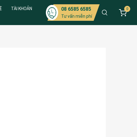
Ệ
TÀI KHOẢN
08 6585 6585
0
Tư vấn miễn phí