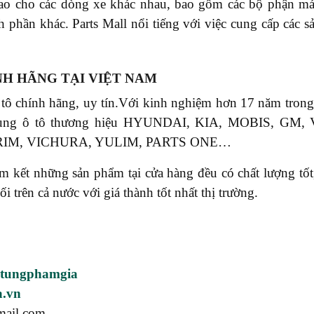
cao cho các dòng xe khác nhau, bao gồm các bộ phận má
h phần khác. Parts Mall nổi tiếng với việc cung cấp các 
NH HÃNG TẠI VIỆT NAM
 tô chính hãng, uy tín.Với kinh nghiệm hơn 17 năm tr
phụ tùng ô tô thương hiệu HYUNDAI, KIA, MOBIS, 
RIM, VICHURA, YULIM, PARTS ONE…
ết những sản phẩm tại cửa hàng đều có chất lượng tốt, 
rên cả nước với giá thành tốt nhất thị trường.
utungphamgia
a.vn
mail.com