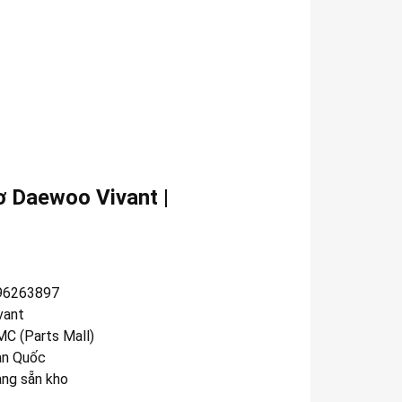
ơ Daewoo Vivant |
96263897
vant
C (Parts Mall)
n Quốc
àng sẵn kho