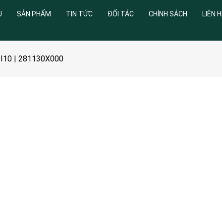
U
SẢN PHẨM
TIN TỨC
ĐỐI TÁC
CHÍNH SÁCH
LIÊN H
 I10 | 281130X000