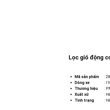
Lọc gió động c
Mã sản phẩm
:
2
Dòng xe
:
I1
Thương hiệu
:
PM
Xuất xứ
:
Hà
Tình trạng
: H