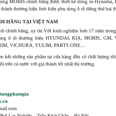
tùng MOBIS chính hãng được thiết kế dòng xe Hyundai,
thành thương hiệu linh kiện phụ tùng ô tô đứng thứ hai th
NH HÃNG TẠI VIỆT NAM
 tô chính hãng, uy tín.Với kinh nghiệm hơn 17 năm tr
phụ tùng ô tô thương hiệu HYUNDAI, KIA, MOBIS, 
RIM, VICHURA, YULIM, PARTS ONE…
ết những sản phẩm tại cửa hàng đều có chất lượng tốt, 
rên cả nước với giá thành tốt nhất thị trường.
utungphamgia
a.vn
mail.com
Phố Lạc Nghiệp – Trần Khát Chân – Hà Nội