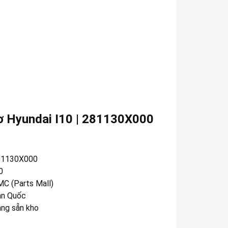
ơ Hyundai I10 | 281130X000
81130X000
0
C (Parts Mall)
n Quốc
àng sẵn kho