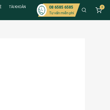
Ệ
TÀI KHOẢN
08 6585 6585
0
Tư vấn miễn phí