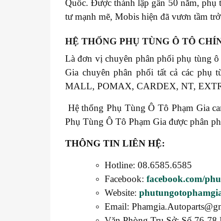
Quốc. Được thành lập gần 50 năm, phụ 
tư mạnh mẽ, Mobis hiện đã vươn tầm trở 
HỆ THỐNG PHỤ TÙNG Ô TÔ CHÍ
Là đơn vị chuyên phân phối phụ tùng ô
Gia chuyên phân phối tất cả các 
MALL, POMAX, CARDEX, NT, EXT
Hệ thống Phụ Tùng Ô Tô Phạm Gia cam k
Phụ Tùng Ô Tô Phạm Gia được phân phối t
THÔNG TIN LIÊN HỆ:
Hotline: 08.6585.6585
Facebook:
facebook.com/ph
Website:
phutungotophamgi
Email: Phamgia.Autoparts@g
Văn Phòng Trụ Sở: Số 76-78 