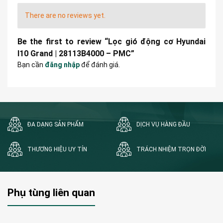
There are no reviews yet.
Be the first to review “Lọc gió động cơ Hyundai
I10 Grand | 28113B4000 – PMC”
Bạn cần
đăng nhập
để đánh giá.
ĐA DẠNG SẢN PHẨM
DỊCH VỤ HÀNG ĐẦU
THƯƠNG HIỆU UY TÍN
TRÁCH NHIỆM TRỌN ĐỜI
Phụ tùng liên quan