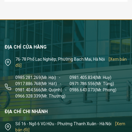
ĐỊA CHỈ CỬA HÀNG
76-78 Phố Lạc Nghiệp, Phường Bạch Mai, Hà Nội
[Xem bản
đồ]
0985.281.269
(Mr. Hội)
-
0981.405.834
(Mr. Huy)
0917.886.768
(Mr. Hát)
-
0971.786.556
(Mr. Tùng)
0981.404.566
(Mr. Quỳnh)
-
0986.643.073
(Mr. Phong)
0966.328.339
(Mr. Thưởng)
ĐỊA CHỈ CHI NHÁNH
Số 16 - Ngõ 6 Vũ Hữu - Phường Thanh Xuân - Hà Nội
[Xem
bản đồ]