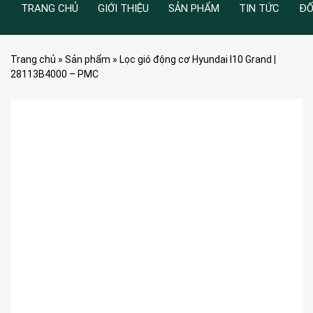
TRANG CHỦ
GIỚI THIỆU
SẢN PHẨM
TIN TỨC
ĐỐ
Trang chủ
»
Sản phẩm
»
Lọc gió động cơ Hyundai I10 Grand |
28113B4000 – PMC