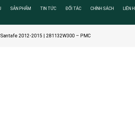
U
SẢN PHẨM
TIN TỨC
ĐỐI TÁC
CHÍNH SÁCH
LIÊN H
i Santafe 2012-2015 | 281132W300 – PMC