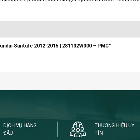
Hyundai Santafe 2012-2015 | 281132W300 – PMC”
DỊCH VỤ HÀNG
THƯƠNG HIỆU UY
ĐẦU
TÍN