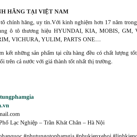
NH HÃNG TẠI VIỆT NAM
 tô chính hãng, uy tín.Với kinh nghiệm hơn 17 năm tr
phụ tùng ô tô thương hiệu HYUNDAI, KIA, MOBIS, 
RIM, VICHURA, YULIM, PARTS ONE…
ết những sản phẩm tại cửa hàng đều có chất lượng tốt, 
rên cả nước với giá thành tốt nhất thị trường.
utungphamgia
a.vn
mail.com
Phố Lạc Nghiệp – Trần Khát Chân – Hà Nội
hanquoc #phutungotophamgia #phukienxehoi #linhkieno