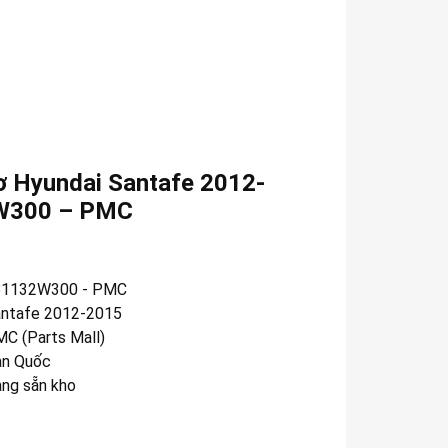
ơ Hyundai Santafe 2012-
2W300 – PMC
81132W300 - PMC
ntafe 2012-2015
C (Parts Mall)
n Quốc
àng sẵn kho