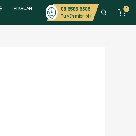
Ệ
TÀI KHOẢN
08 6585 6585
0
Tư vấn miễn phí