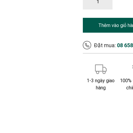
Thêm vào giỏ hà
Đặt mua:
08 65
1-3 ngày giao
100% 
hàng
chí