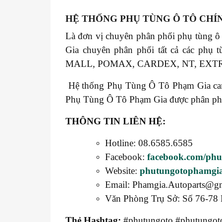
HỆ THỐNG PHỤ TÙNG Ô TÔ CHÍ
Là đơn vị chuyên phân phối phụ tùng ô
Gia chuyên phân phối tất cả các 
MALL, POMAX, CARDEX, NT, EXT
Hệ thống Phụ Tùng Ô Tô Phạm Gia cam k
Phụ Tùng Ô Tô Phạm Gia được phân phối t
THÔNG TIN LIÊN HỆ:
Hotline: 08.6585.6585
Facebook:
facebook.com/ph
Website:
phutungotophamgi
Email: Phamgia.Autoparts@g
Văn Phòng Trụ Sở: Số 76-78 
Thẻ Hashtag:
#phutungoto #phutungoto