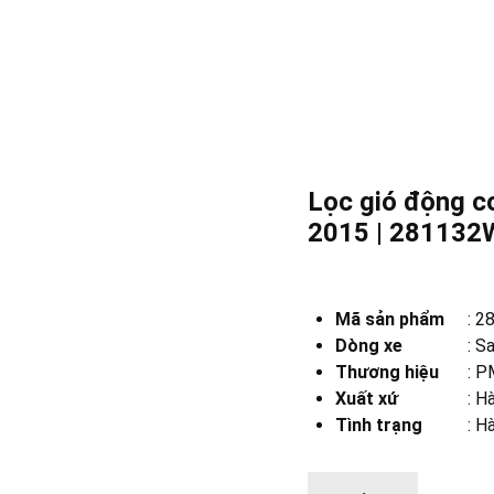
Lọc gió động c
2015 | 28113
Mã sản phẩm
:
2
Dòng xe
:
Sa
Thương hiệu
:
PM
Xuất xứ
:
Hà
Tình trạng
: H