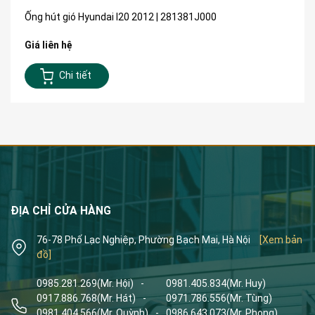
Ống hút gió Hyundai I20 2012 | 281381J000
Giá liên hệ
Chi tiết
ĐỊA CHỈ CỬA HÀNG
76-78 Phố Lạc Nghiệp, Phường Bạch Mai, Hà Nội
[Xem bản
đồ]
0985.281.269
(Mr. Hội)
-
0981.405.834
(Mr. Huy)
0917.886.768
(Mr. Hát)
-
0971.786.556
(Mr. Tùng)
0981.404.566
(Mr. Quỳnh)
-
0986.643.073
(Mr. Phong)