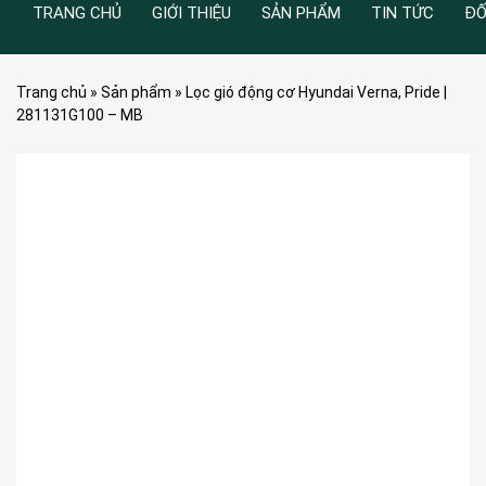
TRANG CHỦ
GIỚI THIỆU
SẢN PHẨM
TIN TỨC
ĐỐ
Trang chủ
»
Sản phẩm
»
Lọc gió động cơ Hyundai Verna, Pride |
281131G100 – MB