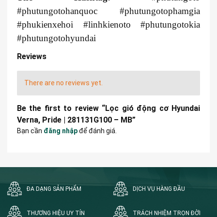
#phutungotohanquoc #phutungotophamgia
#phukienxehoi #linhkienoto #phutungotokia
#phutungotohyundai
Reviews
There are no reviews yet.
Be the first to review “Lọc gió động cơ Hyundai
Verna, Pride | 281131G100 – MB”
Bạn cần
đăng nhập
để đánh giá.
ĐA DẠNG SẢN PHẨM
DỊCH VỤ HÀNG ĐẦU
THƯƠNG HIỆU UY TÍN
TRÁCH NHIỆM TRỌN ĐỜI