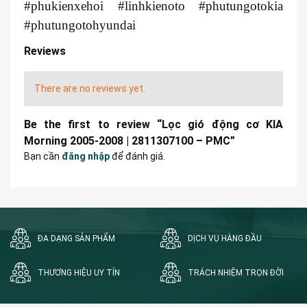
#phukienxehoi #linhkienoto #phutungotokia
#phutungotohyundai
Reviews
There are no reviews yet.
Be the first to review “Lọc gió động cơ KIA
Morning 2005-2008 | 2811307100 – PMC”
Bạn cần
đăng nhập
để đánh giá.
ĐA DẠNG SẢN PHẨM
DỊCH VỤ HÀNG ĐẦU
THƯƠNG HIỆU UY TÍN
TRÁCH NHIỆM TRỌN ĐỜI