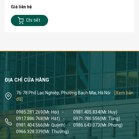
Giá liên hệ
Chi tiết
ĐỊA CHỈ CỬA HÀNG
76-78 Phố Lạc Nghiệp, Phường Bạch Mai, Hà Nội
[Xem bản
đồ]
0985.281.269
(Mr. Hội)
-
0981.405.834
(Mr. Huy)
0917.886.768
(Mr. Hát)
-
0971.786.556
(Mr. Tùng)
0981.404.566
(Mr. Quỳnh)
-
0986.643.073
(Mr. Phong)
0966.328.339
(Mr. Thưởng)