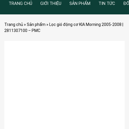
TRANG CHỦ
GIỚI THIỆU
SẢN PHẨM
TIN TỨC
ĐỐ
Trang chủ
»
Sản phẩm
»
Lọc gió động cơ KIA Morning 2005-2008 |
2811307100 – PMC