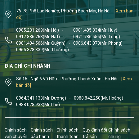
76-78 Phố Lạc Nghiệp, Phường Bạch Mai, Hà Nội
[Xem bản
đồ]
0985.281.269
(Mr. Hội)
-
0981.405.834
(Mr. Huy)
0917.886.768
(Mr. Hát)
-
0971.786.556
(Mr. Tùng)
0981.404.566
(Mr. Quỳnh)
-
0986.643.073
(Mr. Phong)
0966.328.339
(Mr. Thưởng)
ĐỊA CHỈ CHI NHÁNH
Số 16 - Ngõ 6 Vũ Hữu - Phường Thanh Xuân - Hà Nội
[Xem
bản đồ]
0964.341.133
(Mr. Dương)
-
0988.842.250
(Mr. Hoàng)
0988.028.938
(Mr.Thế)
Chính sách
Chính sách
Chính sách
Quy định đổi
Chính sách
vận chuyển
bảo hành
thanh toán
trả sản
chung