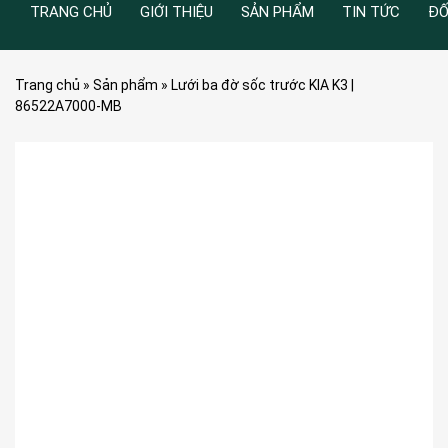
TRANG CHỦ
GIỚI THIỆU
SẢN PHẨM
TIN TỨC
ĐỐ
Trang chủ
»
Sản phẩm
»
Lưới ba đờ sốc trước KIA K3 |
86522A7000-MB