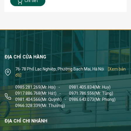
Chi tiết
ĐỊA CHỈ CỬA HÀNG
76-78 Phố Lạc Nghiệp, Phường Bạch Mai, Hà Nội
[Xem bản
đồ]
0985.281.269
(Mr. Hội)
-
0981.405.834
(Mr. Huy)
0917.886.768
(Mr. Hát)
-
0971.786.556
(Mr. Tùng)
0981.404.566
(Mr. Quỳnh)
-
0986.643.073
(Mr. Phong)
0966.328.339
(Mr. Thưởng)
ĐỊA CHỈ CHI NHÁNH