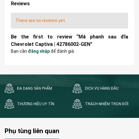
Reviews
There are no reviews yet.
Be the first to review “Má phanh sau đĩa
Chevrolet Captiva | 42786002-GEN”
Bạn cần
đăng nhập
để đánh giá.
ĐA DẠNG SẢN PHẨM
DỊCH VỤ HÀNG ĐẦU
THƯƠNG HIỆU UY TÍN
TRÁCH NHIỆM TRỌN ĐỜI
Phụ tùng liên quan