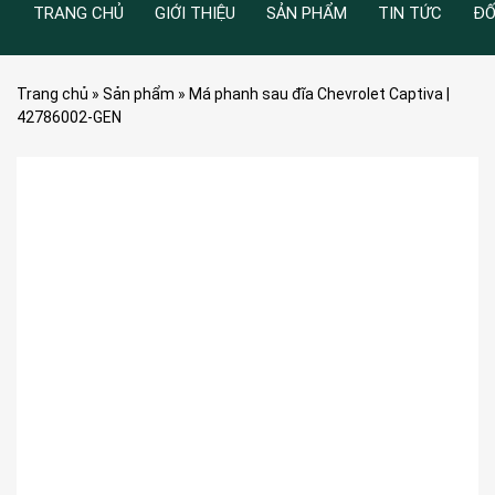
TRANG CHỦ
GIỚI THIỆU
SẢN PHẨM
TIN TỨC
ĐỐ
Trang chủ
»
Sản phẩm
»
Má phanh sau đĩa Chevrolet Captiva |
42786002-GEN