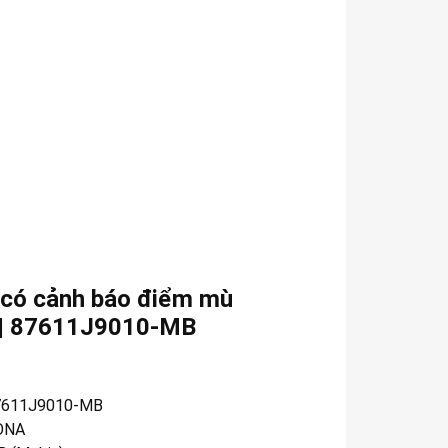
 có cảnh báo điểm mù
 | 87611J9010-MB
7611J9010-MB
ONA