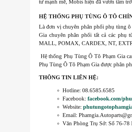
tư mạnh mẽ, Mobis hiện đã vươn tầm trở 
HỆ THỐNG PHỤ TÙNG Ô TÔ CHÍ
Là đơn vị chuyên phân phối phụ tùng ô
Gia chuyên phân phối tất cả các 
MALL, POMAX, CARDEX, NT, EXT
Hệ thống Phụ Tùng Ô Tô Phạm Gia cam k
Phụ Tùng Ô Tô Phạm Gia được phân phối t
THÔNG TIN LIÊN HỆ:
Hotline: 08.6585.6585
Facebook:
facebook.com/ph
Website:
phutungotophamgi
Email: Phamgia.Autoparts@g
Văn Phòng Trụ Sở: Số 76-78 