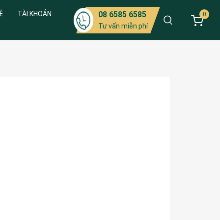
Ệ
TÀI KHOẢN
08 6585 6585
0
Tư vấn miễn phí