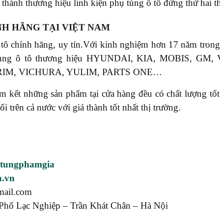
thành thương hiệu linh kiện phụ tùng ô tô đứng thứ hai th
NH HÃNG TẠI VIỆT NAM
 tô chính hãng, uy tín.Với kinh nghiệm hơn 17 năm tr
phụ tùng ô tô thương hiệu HYUNDAI, KIA, MOBIS, 
RIM, VICHURA, YULIM, PARTS ONE…
ết những sản phẩm tại cửa hàng đều có chất lượng tốt, 
rên cả nước với giá thành tốt nhất thị trường.
utungphamgia
a.vn
mail.com
Phố Lạc Nghiệp – Trần Khát Chân – Hà Nội