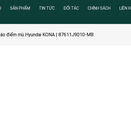
U
SẢN PHẨM
TIN TỨC
ĐỐI TÁC
CHÍNH SÁCH
LIÊN H
 báo điểm mù Hyundai KONA | 87611J9010-MB