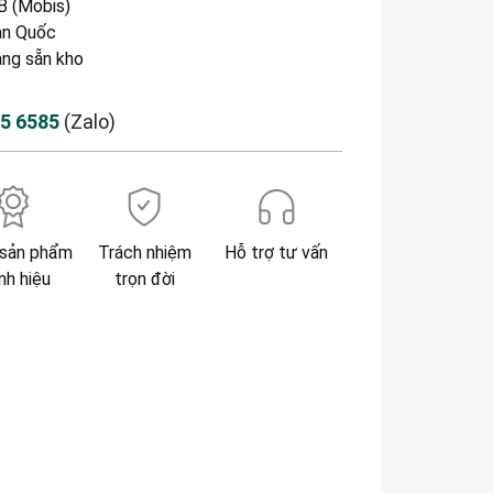
 (Mobis)
n Quốc
àng sẵn kho
85 6585
(Zalo)
sản phẩm
Trách nhiệm
Hỗ trợ tư vấn
nh hiệu
trọn đời