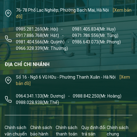
76-78 Phố Lạc Nghiệp, Phường Bạch Mai, Hà Nội
[Xem bản
đồ]
0985.281.269
(Mr. Hội)
-
0981.405.834
(Mr. Huy)
0917.886.768
(Mr. Hát)
-
0971.786.556
(Mr. Tùng)
0981.404.566
(Mr. Quỳnh)
-
0986.643.073
(Mr. Phong)
0966.328.339
(Mr. Thưởng)
ĐỊA CHỈ CHI NHÁNH
Số 16 - Ngõ 6 Vũ Hữu - Phường Thanh Xuân - Hà Nội
[Xem
bản đồ]
0964.341.133
(Mr. Dương)
-
0988.842.250
(Mr. Hoàng)
0988.028.938
(Mr.Thế)
Chính sách
Chính sách
Chính sách
Quy định đổi
Chính sách
vận chuyển
bảo hành
thanh toán
trả sản
chung