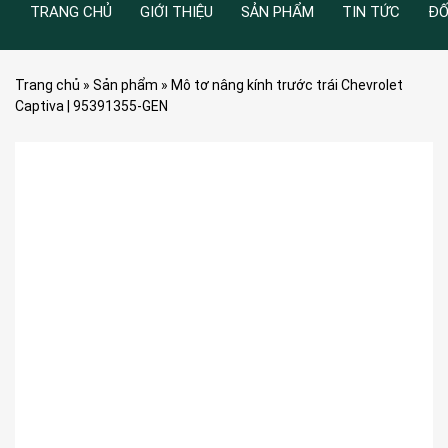
TRANG CHỦ
GIỚI THIỆU
SẢN PHẨM
TIN TỨC
ĐỐ
Trang chủ
»
Sản phẩm
»
Mô tơ nâng kính trước trái Chevrolet
Captiva | 95391355-GEN