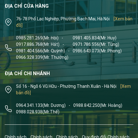
ĐỊA CHỈ CỬA HÀNG
76-78 Phố Lạc Nghiệp, Phường Bạch Mai, Hà Nội
[Xem bản
đồ]
0985.281.269
(Mr. Hội)
-
0981.405.834
(Mr. Huy)
0917.886.768
(Mr. Hát)
-
0971.786.556
(Mr. Tùng)
0981.404.566
(Mr. Quỳnh)
-
0986.643.073
(Mr. Phong)
0966.328.339
(Mr. Thưởng)
ĐỊA CHỈ CHI NHÁNH
Số 16 - Ngõ 6 Vũ Hữu - Phường Thanh Xuân - Hà Nội
[Xem
bản đồ]
0964.341.133
(Mr. Dương)
-
0988.842.250
(Mr. Hoàng)
0988.028.938
(Mr.Thế)
Chính sách
Chính sách
Chính sách
Quy định đổi
Chính sách