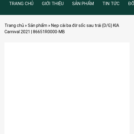
TRANG CHỦ
GIỚI THIỆU
SẢN PHẨM
TIN TỨC
ĐỐ
Trang chủ
»
Sản phẩm
»
Nẹp cài ba đờ sốc sau trái (D/G) KIA
Carnival 2021 | 86651R0000-MB