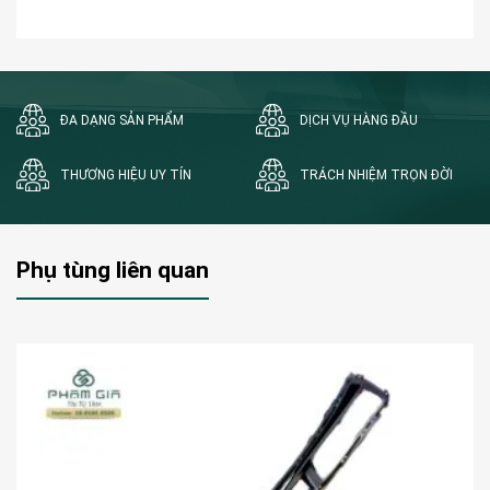
ĐA DẠNG SẢN PHẨM
DỊCH VỤ HÀNG ĐẦU
THƯƠNG HIỆU UY TÍN
TRÁCH NHIỆM TRỌN ĐỜI
Phụ tùng liên quan