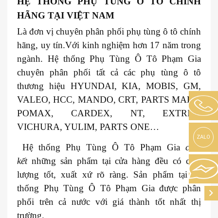
HỆ THỐNG PHỤ TÙNG Ô TÔ CHÍNH
HÃNG TẠI VIỆT NAM
Là đơn vị chuyên phân phối phụ tùng ô tô chính
hãng, uy tín.Với kinh nghiệm hơn 17 năm trong
ngành. Hệ thống Phụ Tùng Ô Tô Phạm Gia
chuyên phân phối tất cả các phụ tùng ô tô
thương hiệu HYUNDAI, KIA, MOBIS, GM,
VALEO, HCC, MANDO, CRT, PARTS MALL,
POMAX, CARDEX, NT, EXTRIM,
VICHURA, YULIM, PARTS ONE…
ZALO
Hệ thống Phụ Tùng Ô Tô Phạm Gia
cam
kết
những sản phẩm tại cửa hàng đều có chất
lượng tốt, xuất xứ rõ ràng. Sản phẩm tại hệ
thống Phụ Tùng Ô Tô Phạm Gia được phân
phối trên cả nước với giá thành tốt nhất thị
trường.