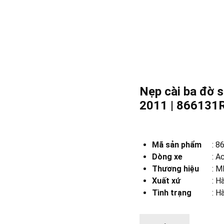
Nẹp cài ba đờ s
2011 | 866131
Mã sản phẩm
:
8
Dòng xe
:
Ac
Thương hiệu
:
MB
Xuất xứ
:
Hà
Tình trạng
: H