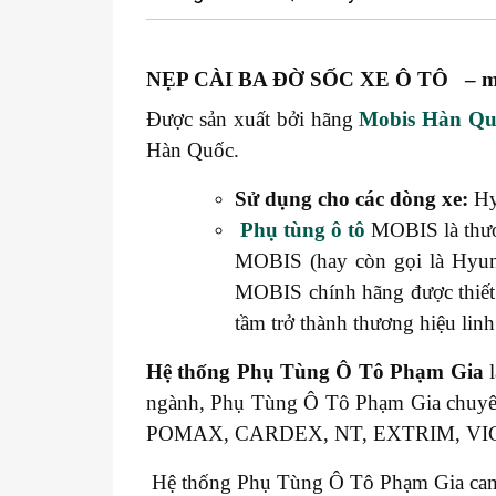
NẸP CÀI BA ĐỜ SỐC XE Ô TÔ – mã
Được sản xuất bởi hãng
Mobis Hàn Qu
Hàn Quốc.
Sử dụng cho các dòng xe:
Hy
Phụ tùng ô tô
MOBIS là thươ
MOBIS (hay còn gọi là Hyund
MOBIS chính hãng được thiết
tầm trở thành thương hiệu linh
Hệ thống
Phụ Tùng Ô Tô Phạm Gia
l
ngành, Phụ Tùng Ô Tô Phạm Gia chuy
POMAX, CARDEX, NT, EXTRIM, V
Hệ thống Phụ Tùng Ô Tô Phạm Gia cam kế