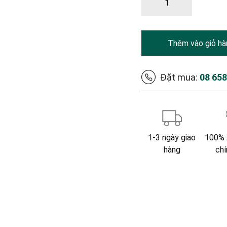
Thêm vào giỏ hà
Đặt mua:
08 65
1-3 ngày giao
100% 
hàng
chí