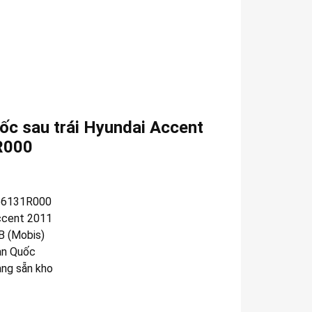
ốc sau trái Hyundai Accent
R000
66131R000
cent 2011
 (Mobis)
n Quốc
àng sẵn kho