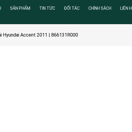
U
SẢN PHẨM
TIN TỨC
ĐỐI TÁC
CHÍNH SÁCH
LIÊN H
rái Hyundai Accent 2011 | 866131R000