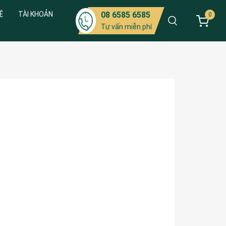
Ệ
TÀI KHOẢN
08 6585 6585
0
Tư vấn miễn phí