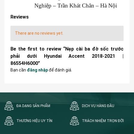
Nghiệp – Trần Khát Chân – Hà Nội
Reviews
There are no reviews yet.
Be the first to review “Nẹp cài ba đờ sốc trước
phải dưới Hyundai Accent 2018-2021 |
86554H6000”
Bạn cần
đăng nhập
để đánh giá.
ĐA DẠNG SẢN PHẨM
DỊCH VỤ HÀNG ĐẦU
THƯƠNG HIỆU UY TÍN
TRÁCH NHIỆM TRỌN ĐỜI