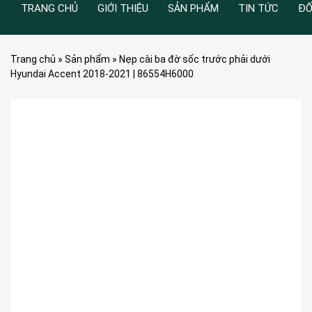
TRANG CHỦ
GIỚI THIỆU
SẢN PHẨM
TIN TỨC
ĐỐ
Trang chủ
»
Sản phẩm
»
Nẹp cài ba đờ sốc trước phải dưới
Hyundai Accent 2018-2021 | 86554H6000