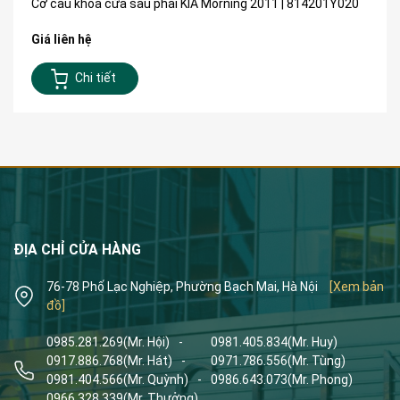
Cơ cấu khóa cửa sau phải KIA Morning 2011 | 814201Y020
Giá liên hệ
Chi tiết
ĐỊA CHỈ CỬA HÀNG
76-78 Phố Lạc Nghiệp, Phường Bạch Mai, Hà Nội
[Xem bản
đồ]
0985.281.269
(Mr. Hội)
-
0981.405.834
(Mr. Huy)
0917.886.768
(Mr. Hát)
-
0971.786.556
(Mr. Tùng)
0981.404.566
(Mr. Quỳnh)
-
0986.643.073
(Mr. Phong)
0966.328.339
(Mr. Thưởng)