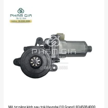
Mô tơ nâng kính sau trái Hyundai I10 Grand | 83450B4000