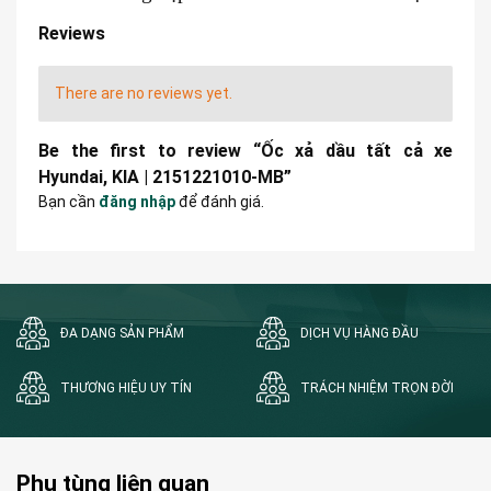
Reviews
There are no reviews yet.
Be the first to review “Ốc xả dầu tất cả xe
Hyundai, KIA | 2151221010-MB”
Bạn cần
đăng nhập
để đánh giá.
ĐA DẠNG SẢN PHẨM
DỊCH VỤ HÀNG ĐẦU
THƯƠNG HIỆU UY TÍN
TRÁCH NHIỆM TRỌN ĐỜI
Phụ tùng liên quan