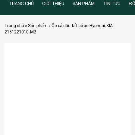
TRANG CHỦ
GIỚI THIỆU
SẢN PHẨM
TIN TỨC
ĐỐ
Trang chủ
»
Sản phẩm
»
Ốc xả dầu tất cả xe Hyundai, KIA |
2151221010-MB