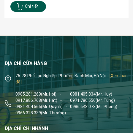
Chi tiết
ĐỊA CHỈ CỬA HÀNG
76-78 Phố Lạc Nghiệp, Phường Bạch Mai, Hà Nội
[Xem bản
đồ]
0985.281.269
(Mr. Hội)
-
0981.405.834
(Mr. Huy)
0917.886.768
(Mr. Hát)
-
0971.786.556
(Mr. Tùng)
0981.404.566
(Mr. Quỳnh)
-
0986.643.073
(Mr. Phong)
0966.328.339
(Mr. Thưởng)
ĐỊA CHỈ CHI NHÁNH