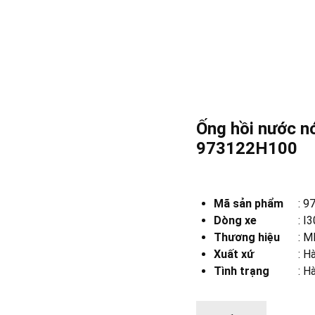
Ống hồi nước n
973122H100
Mã sản phẩm
:
9
Dòng xe
:
I3
Thương hiệu
:
MB
Xuất xứ
:
Hà
Tình trạng
: H