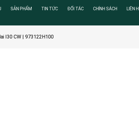
U
SẢN PHẨM
TIN TỨC
ĐỐI TÁC
CHÍNH SÁCH
LIÊN H
dai I30 CW | 973122H100