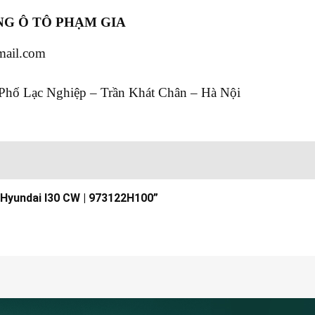
G Ô TÔ PHẠM GIA
mail.com
Phố Lạc Nghiệp – Trần Khát Chân – Hà Nội
g Hyundai I30 CW | 973122H100”