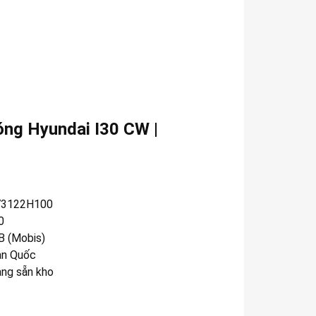
óng Hyundai I30 CW |
73122H100
0
 (Mobis)
n Quốc
àng sẵn kho