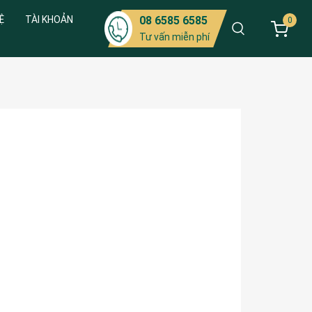
Ệ
TÀI KHOẢN
08 6585 6585
0
Tư vấn miễn phí