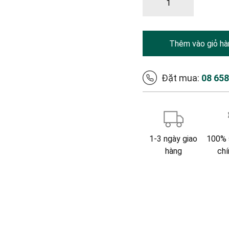
Thêm vào giỏ hà
Đặt mua:
08 65
1-3 ngày giao
100% 
hàng
chí