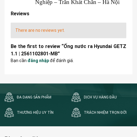
Nghiệp – Trần Khát Chân – Hà Nội
Reviews
There are no reviews yet.
Be the first to review “Ống nước ra Hyundai GETZ
1.1 | 2561102801-MB”
Bạn cần
đăng nhập
để đánh giá.
ĐA DẠNG SẢN PHẨM
DỊCH VỤ HÀNG ĐẦU
THƯƠNG HIỆU UY TÍN
TRÁCH NHIỆM TRỌN ĐỜI