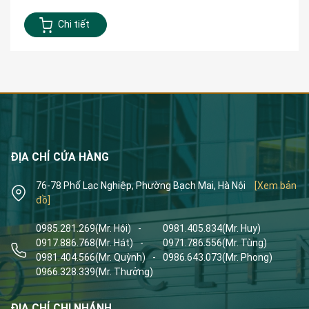
Chi tiết
ĐỊA CHỈ CỬA HÀNG
76-78 Phố Lạc Nghiệp, Phường Bạch Mai, Hà Nội
[Xem bản
đồ]
0985.281.269
(Mr. Hội)
-
0981.405.834
(Mr. Huy)
0917.886.768
(Mr. Hát)
-
0971.786.556
(Mr. Tùng)
0981.404.566
(Mr. Quỳnh)
-
0986.643.073
(Mr. Phong)
0966.328.339
(Mr. Thưởng)
ĐỊA CHỈ CHI NHÁNH