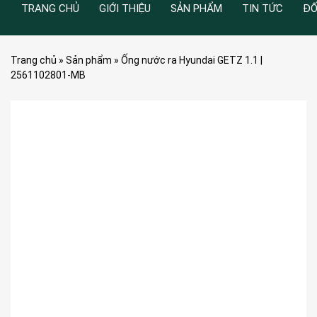
TRANG CHỦ
GIỚI THIỆU
SẢN PHẨM
TIN TỨC
ĐỐ
Trang chủ
»
Sản phẩm
»
Ống nước ra Hyundai GETZ 1.1 |
2561102801-MB