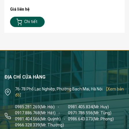
Giá liên hệ
Chi tiết
ĐỊA CHỈ CỬA HÀNG
76-78 Phố Lạc Nghiệp, Phường Bạch Mai, Hà Nội
[Xem bản
đồ]
0985.281.269
(Mr. Hội)
-
0981.405.834
(Mr. Huy)
0917.886.768
(Mr. Hát)
-
0971.786.556
(Mr. Tùng)
0981.404.566
(Mr. Quỳnh)
-
0986.643.073
(Mr. Phong)
0966.328.339
(Mr. Thưởng)