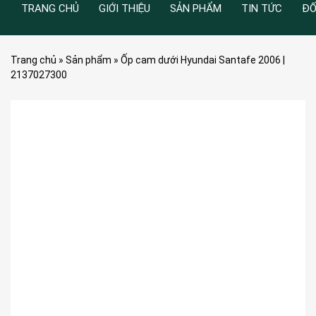
TRANG CHỦ
GIỚI THIỆU
SẢN PHẨM
TIN TỨC
ĐỐ
Trang chủ
»
Sản phẩm
»
Ốp cam dưới Hyundai Santafe 2006 |
2137027300