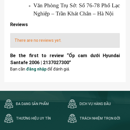
Văn Phòng Trụ Sở: Số 76-78 Phố Lạc
Nghiệp – Trần Khát Chân – Hà Nội
Reviews
There are no reviews yet.
Be the first to review “Ốp cam dưới Hyundai
Santafe 2006 | 2137027300”
Bạn cần
đăng nhập
để đánh giá.
ĐA DẠNG SẢN PHẨM
DỊCH VỤ HÀNG ĐẦU
THƯƠNG HIỆU UY TÍN
TRÁCH NHIỆM TRỌN ĐỜI