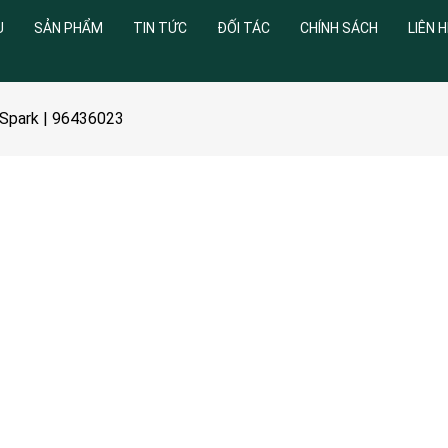
U
SẢN PHẨM
TIN TỨC
ĐỐI TÁC
CHÍNH SÁCH
LIÊN H
 Spark | 96436023