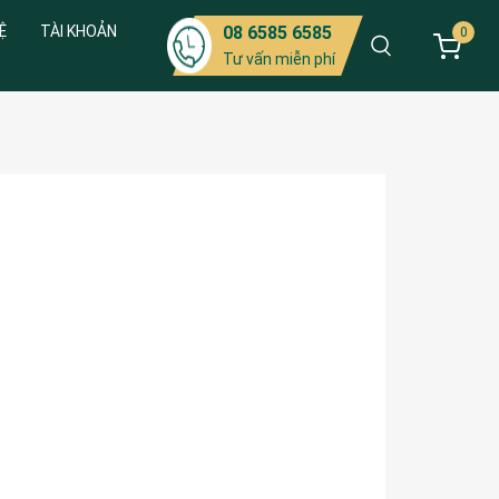
Ệ
TÀI KHOẢN
08 6585 6585
0
Tư vấn miễn phí