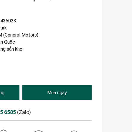
6436023
ark
 (General Motors)
n Quốc
àng sẵn kho
ng
Mua ngay
85 6585
(Zalo)