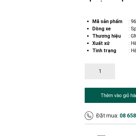
Mã sản phẩm
:
9
Dòng xe
:
Sp
Thương hiệu
:
GM
Xuất xứ
:
Hà
Tình trạng
: H
Thêm vào giỏ hà
Đặt mua:
08 65