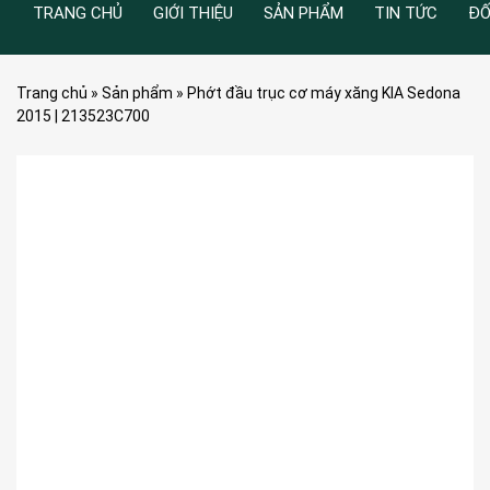
TRANG CHỦ
GIỚI THIỆU
SẢN PHẨM
TIN TỨC
ĐỐ
Trang chủ
»
Sản phẩm
»
Phớt đầu trục cơ máy xăng KIA Sedona
2015 | 213523C700