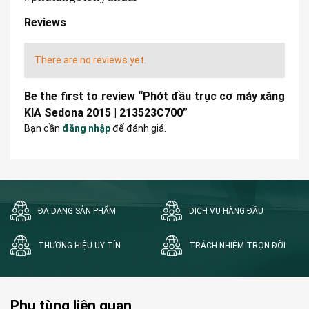
Reviews
There are no reviews yet.
Be the first to review “Phớt đầu trục cơ máy xăng
KIA Sedona 2015 | 213523C700”
Bạn cần
đăng nhập
để đánh giá.
ĐA DẠNG SẢN PHẨM
DỊCH VỤ HÀNG ĐẦU
THƯƠNG HIỆU UY TÍN
TRÁCH NHIỆM TRỌN ĐỜI
Phụ tùng liên quan