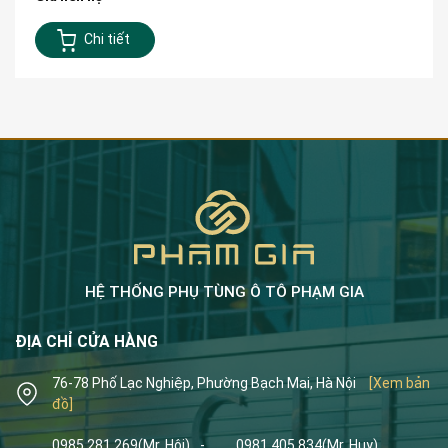
Chi tiết
HỆ THỐNG PHỤ TÙNG Ô TÔ PHẠM GIA
ĐỊA CHỈ CỬA HÀNG
76-78 Phố Lạc Nghiệp, Phường Bạch Mai, Hà Nội
[Xem bản
đồ]
0985.281.269
(Mr. Hội)
-
0981.405.834
(Mr. Huy)