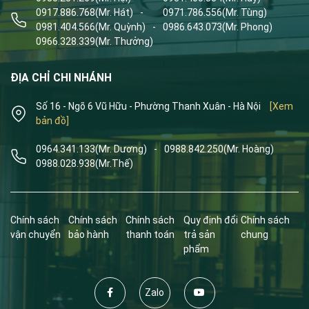
0917.886.768
(Mr. Hát)
-
0971.786.556
(Mr. Tùng)
0981.404.566
(Mr. Quỳnh)
-
0986.643.073
(Mr. Phong)
0966.328.339
(Mr. Thưởng)
ĐỊA CHỈ CHI NHÁNH
Số 16 - Ngõ 6 Vũ Hữu - Phường Thanh Xuân - Hà Nội
[Xem
bản đồ]
0964.341.133
(Mr. Dương)
-
0988.842.250
(Mr. Hoàng)
0988.028.938
(Mr.Thế)
Chính sách
Chính sách
Chính sách
Quy định đổi
Chính sách
vận chuyển
bảo hành
thanh toán
trả sản
chung
phẩm
Zalo