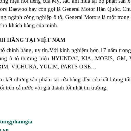
ơng hiệu nổi tiếng của Mỹ, sau khi mua lại bộ phận sản 
otors Daewoo hay còn gọi là General Motor Hàn Quốc. Ch
rong ngành công nghiệp ô tô, General Motors là một tron
t cho khách hàng của mình.
NH HÃNG TẠI VIỆT NAM
 tô chính hãng, uy tín.Với kinh nghiệm hơn 17 năm tr
phụ tùng ô tô thương hiệu HYUNDAI, KIA, MOBIS, 
RIM, VICHURA, YULIM, PARTS ONE…
ết những sản phẩm tại cửa hàng đều có chất lượng tốt, 
rên cả nước với giá thành tốt nhất thị trường.
utungphamgia
a.vn