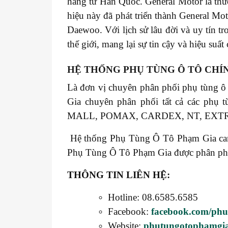
hãng từ Hàn Quốc. General Motor là thư
hiệu này đã phát triển thành General M
Daewoo. Với lịch sử lâu đời và uy tín t
thế giới, mang lại sự tin cậy và hiệu suấ
HỆ THỐNG PHỤ TÙNG Ô TÔ CHÍ
Là đơn vị chuyên phân phối phụ tùng ô
Gia chuyên phân phối tất cả các 
MALL, POMAX, CARDEX, NT, EXT
Hệ thống Phụ Tùng Ô Tô Phạm Gia cam k
Phụ Tùng Ô Tô Phạm Gia được phân phối t
THÔNG TIN LIÊN HỆ:
Hotline: 08.6585.6585
Facebook:
facebook.com/ph
Website:
phutungotophamgi