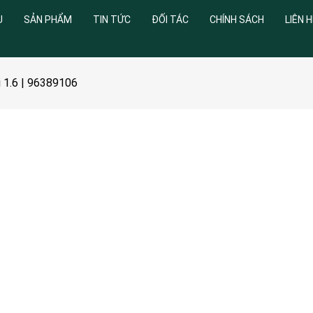
U
SẢN PHẨM
TIN TỨC
ĐỐI TÁC
CHÍNH SÁCH
LIÊN H
1.6 | 96389106