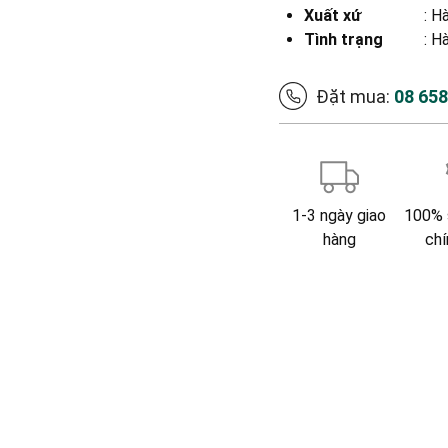
Xuất xứ
:
Hà
Tình trạng
: H
Đặt mua:
08 65
1-3 ngày giao
100% 
hàng
chí