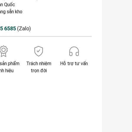
n Quốc
àng sẵn kho
85 6585
(Zalo)
sản phẩm
Trách nhiệm
Hỗ trợ tư vấn
nh hiệu
trọn đời