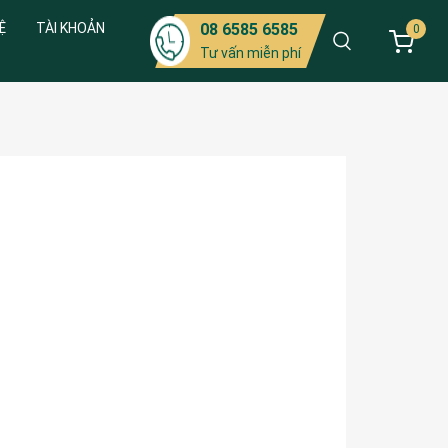
Ệ
TÀI KHOẢN
08 6585 6585
0
Tư vấn miễn phí