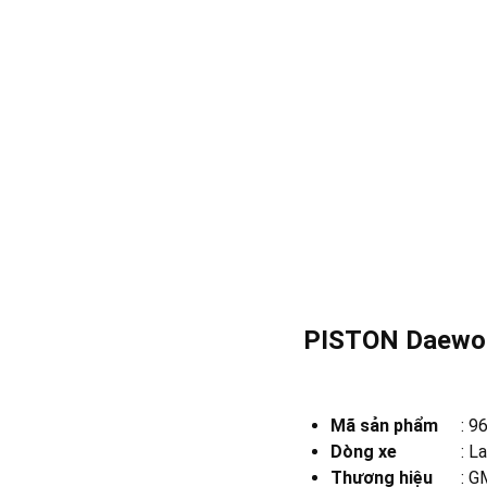
PISTON Daewoo
Mã sản phẩm
:
9
Dòng xe
:
La
Thương hiệu
:
GM